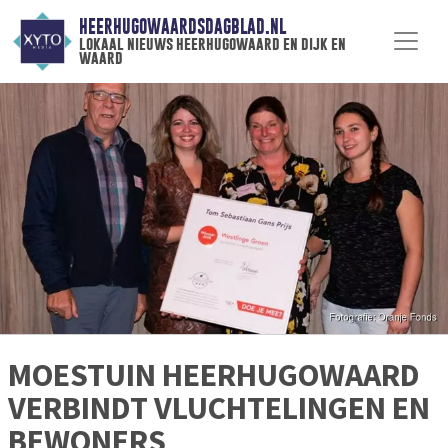
HEERHUGOWAARDSDAGBLAD.NL
lokaal nieuws heerhugowaard en dijk en
waard
MOESTUIN HEERHUGOWAARD
VERBINDT VLUCHTELINGEN EN
BEWONERS