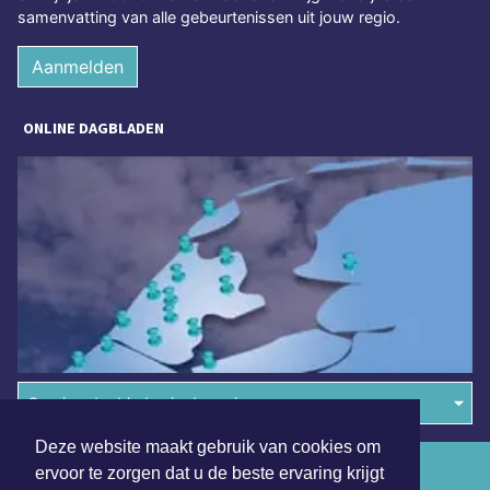
samenvatting van alle gebeurtenissen uit jouw regio.
Aanmelden
ONLINE DAGBLADEN
Overige dagbladen in de regio
Deze website maakt gebruik van cookies om
Algemene voorwaarden
ervoor te zorgen dat u de beste ervaring krijgt