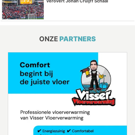
verovert Johan Cruijff Schaal
ONZE
PARTNERS