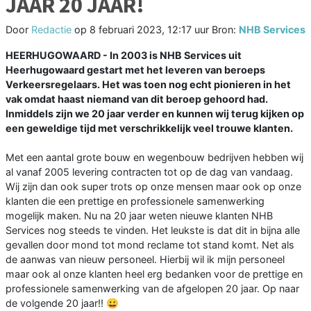
JAAR 20 JAAR!
Door
Redactie
op
8 februari 2023, 12:17 uur
Bron:
NHB Services
HEERHUGOWAARD - In 2003 is NHB Services uit
Heerhugowaard gestart met het leveren van beroeps
Verkeersregelaars. Het was toen nog echt pionieren in het
vak omdat haast niemand van dit beroep gehoord had.
Inmiddels zijn we 20 jaar verder en kunnen wij terug kijken op
een geweldige tijd met verschrikkelijk veel trouwe klanten.
Met een aantal grote bouw en wegenbouw bedrijven hebben wij
al vanaf 2005 levering contracten tot op de dag van vandaag.
Wij zijn dan ook super trots op onze mensen maar ook op onze
klanten die een prettige en professionele samenwerking
mogelijk maken. Nu na 20 jaar weten nieuwe klanten NHB
Services nog steeds te vinden. Het leukste is dat dit in bijna alle
gevallen door mond tot mond reclame tot stand komt. Net als
de aanwas van nieuw personeel. Hierbij wil ik mijn personeel
maar ook al onze klanten heel erg bedanken voor de prettige en
professionele samenwerking van de afgelopen 20 jaar. Op naar
de volgende 20 jaar!! 😀