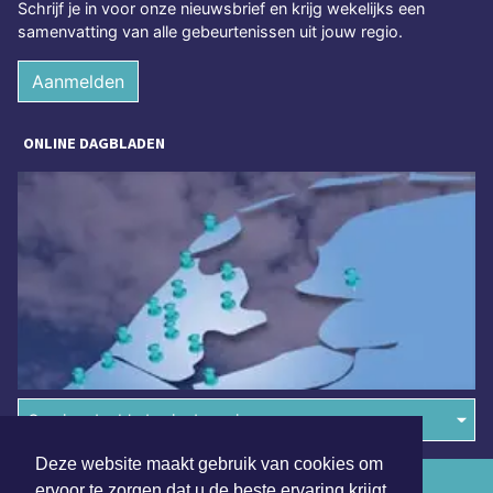
Schrijf je in voor onze nieuwsbrief en krijg wekelijks een
samenvatting van alle gebeurtenissen uit jouw regio.
Aanmelden
ONLINE DAGBLADEN
Overige dagbladen in de regio
Deze website maakt gebruik van cookies om
Algemene voorwaarden
ervoor te zorgen dat u de beste ervaring krijgt