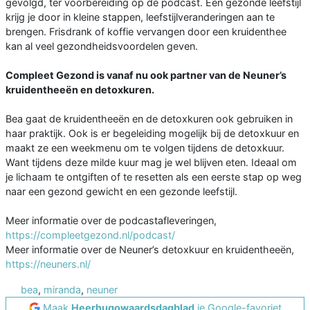
gevolgd, ter voorbereiding op de podcast. Een gezonde leefstijl
krijg je door in kleine stappen, leefstijlveranderingen aan te
brengen. Frisdrank of koffie vervangen door een kruidenthee
kan al veel gezondheidsvoordelen geven.
Compleet Gezond is vanaf nu ook partner van de Neuner’s
kruidentheeën en detoxkuren.
Bea gaat de kruidentheeën en de detoxkuren ook gebruiken in
haar praktijk. Ook is er begeleiding mogelijk bij de detoxkuur en
maakt ze een weekmenu om te volgen tijdens de detoxkuur.
Want tijdens deze milde kuur mag je wel blijven eten. Ideaal om
je lichaam te ontgiften of te resetten als een eerste stap op weg
naar een gezond gewicht en een gezonde leefstijl.
Meer informatie over de podcastafleveringen,
https://compleetgezond.nl/podcast/
Meer informatie over de Neuner’s detoxkuur en kruidentheeën,
https://neuners.nl/
bea
,
miranda
,
neuner
Maak
Heerhugowaardsdagblad
je Google-favoriet