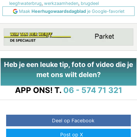
leeghwaterbrug
,
werkzaamheden
,
brugdeel
Maak
Heerhugowaardsdagblad
je Google-favoriet
Heb je een leuke tip, foto of video die je
met ons wilt delen?
APP ONS!
T.
06 - 574 71 321
Deel op Facebook
Post op X