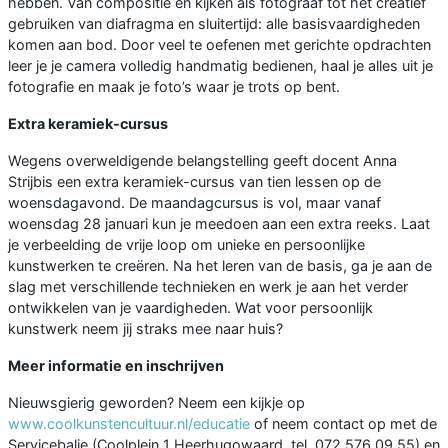
hebben. Van compositie en kijken als fotograaf tot het creatief
gebruiken van diafragma en sluitertijd: alle basisvaardigheden
komen aan bod. Door veel te oefenen met gerichte opdrachten
leer je je camera volledig handmatig bedienen, haal je alles uit je
fotografie en maak je foto’s waar je trots op bent.
Extra keramiek-cursus
Wegens overweldigende belangstelling geeft docent Anna
Strijbis een extra keramiek-cursus van tien lessen op de
woensdagavond. De maandagcursus is vol, maar vanaf
woensdag 28 januari kun je meedoen aan een extra reeks. Laat
je verbeelding de vrije loop om unieke en persoonlijke
kunstwerken te creëren. Na het leren van de basis, ga je aan de
slag met verschillende technieken en werk je aan het verder
ontwikkelen van je vaardigheden. Wat voor persoonlijk
kunstwerk neem jij straks mee naar huis?
Meer informatie en inschrijven
Nieuwsgierig geworden? Neem een kijkje op
www.coolkunstencultuur.nl/educatie
of neem contact op met de
Servicebalie (Coolplein 1 Heerhugowaard, tel. 072 576 09 55) en