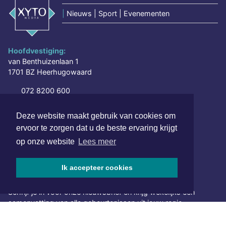
|
Nieuws | Sport | Evenementen
Hoofdvestiging:
van Benthuizenlaan 1
1701 BZ Heerhugowaard
072 8200 600
redactie@xyto.nl
www.xyto.nl
Deze website maakt gebruik van cookies om
ervoor te zorgen dat u de beste ervaring krijgt
SOCIAL MEDIA
op onze website
Lees meer
Ik accepteer cookies
NIEUWSBRIEF AANMELDEN
Schrijf je in voor onze nieuwsbrief en krijg wekelijks een
samenvatting van alle gebeurtenissen uit jouw regio.
Aanmelden