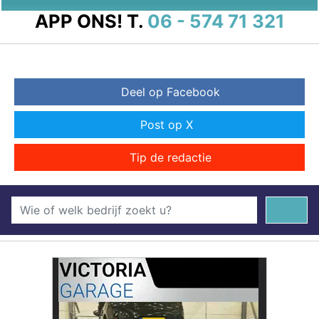
APP ONS!
T.
06 - 574 71 321
Deel op Facebook
Post op X
Tip de redactie