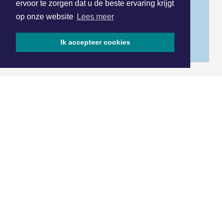
ervoor te zorgen dat u de beste ervaring krijgt
op onze website
Lees meer
Ik accepteer cookies
|
Nieuws | Sport | Evenementen
Hoofdvestiging:
van Benthuizenlaan 1
1701 BZ Heerhugowaard
072 8200 600
redactie@xyto.nl
www.xyto.nl