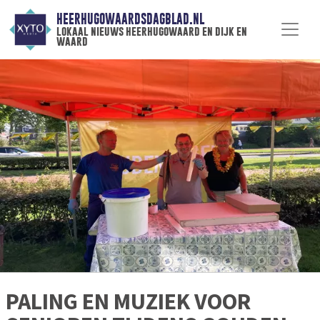
HEERHUGOWAARDSDAGBLAD.NL
lokaal nieuws heerhugowaard en dijk en
waard
PALING EN MUZIEK VOOR