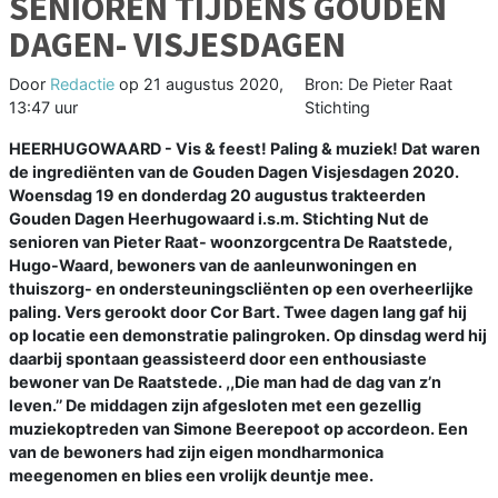
SENIOREN TIJDENS GOUDEN
DAGEN- VISJESDAGEN
Door
Redactie
op
21 augustus 2020,
Bron: De Pieter Raat
13:47 uur
Stichting
HEERHUGOWAARD - Vis & feest! Paling & muziek! Dat waren
de ingrediënten van de Gouden Dagen Visjesdagen 2020.
Woensdag 19 en donderdag 20 augustus trakteerden
Gouden Dagen Heerhugowaard i.s.m. Stichting Nut de
senioren van Pieter Raat- woonzorgcentra De Raatstede,
Hugo-Waard, bewoners van de aanleunwoningen en
thuiszorg- en ondersteuningscliënten op een overheerlijke
paling. Vers gerookt door Cor Bart. Twee dagen lang gaf hij
op locatie een demonstratie palingroken. Op dinsdag werd hij
daarbij spontaan geassisteerd door een enthousiaste
bewoner van De Raatstede. ,,Die man had de dag van z’n
leven.’’ De middagen zijn afgesloten met een gezellig
muziekoptreden van Simone Beerepoot op accordeon. Een
van de bewoners had zijn eigen mondharmonica
meegenomen en blies een vrolijk deuntje mee.