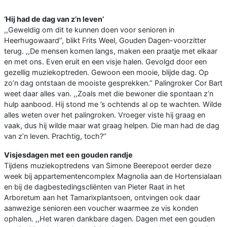
‘Hij had de dag van z’n leven’
,,Geweldig om dit te kunnen doen voor senioren in
Heerhugowaard’’, blikt Frits Weel, Gouden Dagen-voorzitter
terug. ,,De mensen komen langs, maken een praatje met elkaar
en met ons. Even eruit en een visje halen. Gevolgd door een
gezellig muziekoptreden. Gewoon een mooie, blijde dag. Op
zo’n dag ontstaan de mooiste gesprekken.’’ Palingroker Cor Bart
weet daar alles van. ,,Zoals met die bewoner die spontaan z’n
hulp aanbood. Hij stond me ’s ochtends al op te wachten. Wilde
alles weten over het palingroken. Vroeger viste hij graag en
vaak, dus hij wilde maar wat graag helpen. Die man had de dag
van z’n leven. Prachtig, toch?’’
Visjesdagen met een gouden randje
Tijdens muziekoptredens van Simone Beerepoot eerder deze
week bij appartementencomplex Magnolia aan de Hortensialaan
en bij de dagbestedingscliënten van Pieter Raat in het
Arboretum aan het Tamarixplantsoen, ontvingen ook daar
aanwezige senioren een voucher waarmee ze vis konden
ophalen. ,,Het waren dankbare dagen. Dagen met een gouden