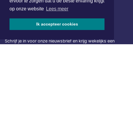
ervoor te zorgen dat u de beste ervaring krijgt
SOCIAL MEDIA
op onze website
Lees meer
Ik accepteer cookies
NIEUWSBRIEF AANMELDEN
Schrijf je in voor onze nieuwsbrief en krijg wekelijks een
samenvatting van alle gebeurtenissen uit jouw regio.
Aanmelden
ONLINE DAGBLADEN