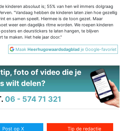
ij de kinderen absoluut is; 55% van hen wil immers dolgraag
erven. "Vandaag hebben de kinderen laten zien hoe gezellig
rwint en samen speelt. Hiermee is de toon gezet. Maar
 moet weer een dagelijks ritme worden. We roepen kinderen
posters en deurstickers te laten hangen, te blijven
t te maken. Het hele jaar door."
Maak
Heerhugowaardsdagblad
je Google-favoriet
ip, foto of video die je
s wilt delen?
.
06 - 574 71 321
Post op X
Tip de redactie