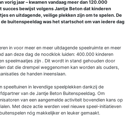
 dan vorig jaar – kwamen vandaag meer dan 120.000
t succes bewijst volgens Jantje Beton dat kinderen
tjes en uitdagende, veilige plekken zijn om te spelen. De
n: de buitenspeeldag was het startschot om van iedere dag
eren in voor meer en meer uitdagende speelruimte en meer
nd aan deze dag de noodklok luiden: 400.000 kinderen
geen speelmaatjes zijn . Dit wordt in stand gehouden door
 zien dat die drempel weggenomen kan worden als ouders,
anisaties de handen ineenslaan.
n speeltuinen in levendige speelplekken dankzij de
ofdpartner van de Jantje Beton Buitenspeeldag. Om
ganisatoren van een aangemelde activiteit bovendien kans op
alen. Met deze actie werden veel nieuwe speel-initiatieven
uitenspelen nóg makkelijker en leuker gemaakt.