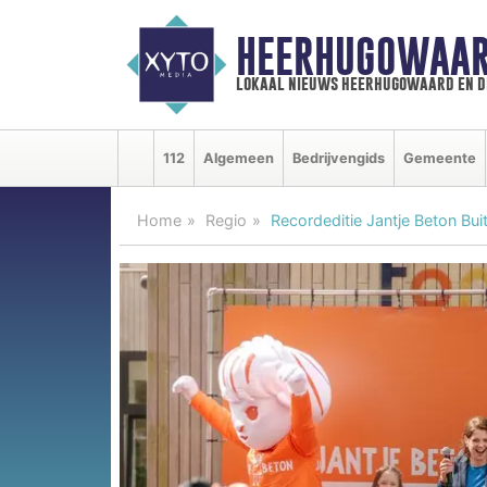
HEERHUGOWAAR
lokaal nieuws heerhugowaard en d
112
Algemeen
Bedrijvengids
Gemeente
Home
Regio
Recordeditie Jantje Beton Bui