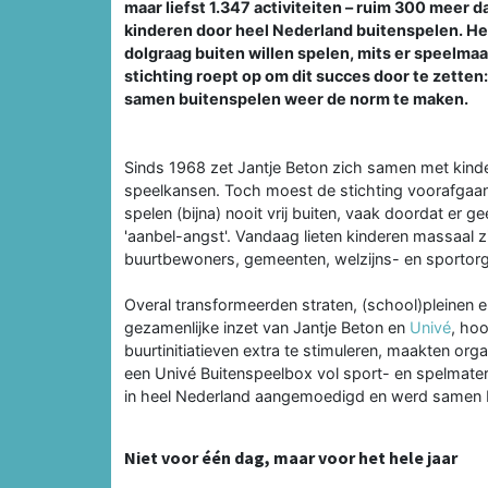
maar liefst 1.347 activiteiten – ruim 300 meer
kinderen door heel Nederland buitenspelen. He
dolgraag buiten willen spelen, mits er speelmaa
stichting roept op om dit succes door te zette
samen buitenspelen weer de norm te maken.
Sinds 1968 zet Jantje Beton zich samen met kind
speelkansen. Toch moest de stichting voorafgaa
spelen (bijna) nooit vrij buiten, vaak doordat er 
'aanbel-angst'. Vandaag lieten kinderen massaal
buurtbewoners, gemeenten, welzijns- en sportorg
Overal transformeerden straten, (school)pleinen e
gezamenlijke inzet van Jantje Beton en
Univé
, ho
buurtinitiatieven extra te stimuleren, maakten or
een Univé Buitenspeelbox vol sport- en spelmateri
in heel Nederland aangemoedigd en werd samen b
Niet voor één dag, maar voor het hele jaar