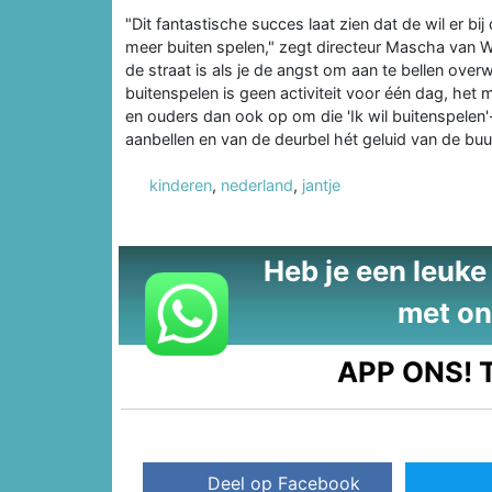
"Dit fantastische succes laat zien dat de wil er b
meer buiten spelen," zegt directeur Mascha van W
de straat is als je de angst om aan te bellen ove
buitenspelen is geen activiteit voor één dag, het
en ouders dan ook op om die 'Ik wil buitenspelen'-
aanbellen en van de deurbel hét geluid van de buur
kinderen
,
nederland
,
jantje
Heb je een leuke t
met on
APP ONS!
T
Deel op Facebook