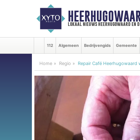
HEERHUGOWAAR
lokaal nieuws heerhugowaard en d
112
Algemeen
Bedrijvengids
Gemeente
Home
Regio
Repair Café Heerhugowaard 