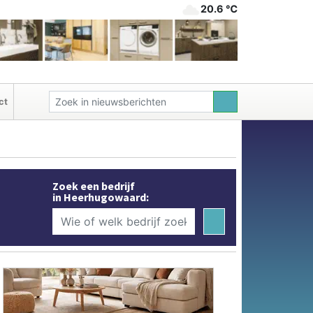
20.6 ℃
ct
Zoek een bedrijf
in Heerhugowaard: