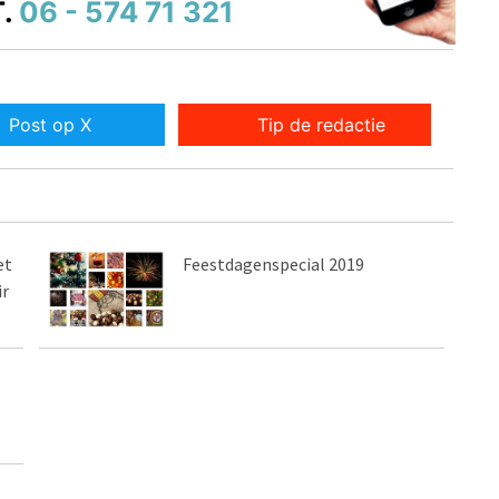
.
06 - 574 71 321
Post op X
Tip de redactie
et
Feestdagenspecial 2019
ir