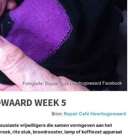
OWAARD WEEK 5
Bron:
Repair Café Heerhugowaard
siaste vrijwilligers die samen vormgeven aan het
oek, rits stuk, broodrooster, lamp of koffiezet apparaat