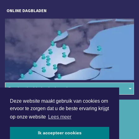
ONLINE DAGBLADEN
Overige dagbladen in de regio
Deze website maakt gebruik van cookies om
Algemene voorwaarden
ervoor te zorgen dat u de beste ervaring krijgt
op onze website
Lees meer
Disclaimer
Privacy Statement
Ik accepteer cookies