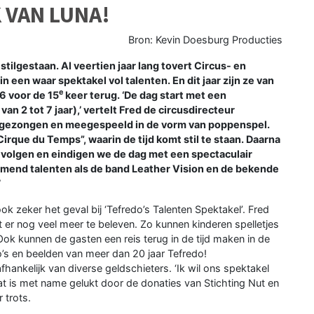
 VAN LUNA!
Bron: Kevin Doesburg Producties
tilgestaan. Al veertien jaar lang tovert Circus- en
 een waar spektakel vol talenten. En dit jaar zijn ze van
e
26 voor de 15
keer terug. ‘De dag start met een
van 2 tot 7 jaar),’ vertelt Fred de circusdirecteur
k gezongen en meegespeeld in de vorm van poppenspel.
Cirque du Temps”, waarin de tijd komt stil te staan. Daarna
e volgen en eindigen we de dag met een spectaculair
mend talenten als de band Leather Vision en de bekende
’
s ook zeker het geval bij ‘Tefredo’s Talenten Spektakel’. Fred
 valt er nog veel meer te beleven. Zo kunnen kinderen spelletjes
ok kunnen de gasten een reis terug in de tijd maken in de
to’s en beelden van meer dan 20 jaar Tefredo!
hankelijk van diverse geldschieters. ‘Ik wil ons spektakel
t is met name gelukt door de donaties van Stichting Nut en
 trots.