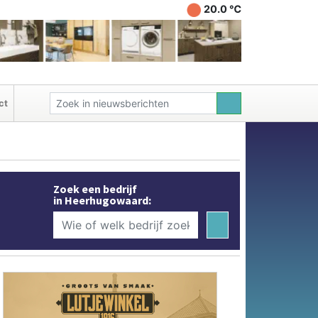
20.0 ℃
ct
Zoek een bedrijf
in Heerhugowaard: