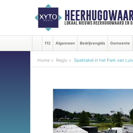
HEERHUGOWAAR
lokaal nieuws heerhugowaard en d
112
Algemeen
Bedrijvengids
Gemeente
Home
Regio
Spektakel in het Park van Lun