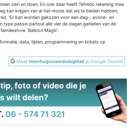
 kunnen zien en doen. En ook daar heeft Tefredo rekening mee
g kan krijgen van al het moois dat wij te bieden hebben,
t Fred. ‘Er kan worden gekozen voor een dag-, avond- en
n type passe-partout alle vier de dagen genieten van de
amilieshow ‘Balloon Magic’.
 informatie, data, tijden, programmering en tickets op
Maak
Heerhugowaardsdagblad
je Google-favoriet
ip, foto of video die je
s wilt delen?
.
06 - 574 71 321