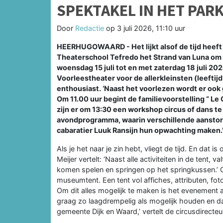
SPEKTAKEL IN HET PARK
Door
Redactie
op
3 juli 2026, 11:10 uur
HEERHUGOWAARD - Het lijkt alsof de tijd heeft s
Theaterschool Tefredo het Strand van Luna om in
woensdag 15 juli tot en met zaterdag 18 juli 20
Voorleestheater voor de allerkleinsten (leeftijd 
enthousiast. ‘Naast het voorlezen wordt er oo
Om 11.00 uur begint de familievoorstelling “ Le 
zijn er om 13:30 een workshop circus of dans t
avondprogramma, waarin verschillende aanstor
cabaratier Luuk Ransijn hun opwachting maken.
Als je het naar je zin hebt, vliegt de tijd. En dat i
Meijer vertelt: ‘Naast alle activiteiten in de tent,
komen spelen en springen op het springkussen.’ O
museumtent. Een tent vol affiches, attributen, fo
Om dit alles mogelijk te maken is het evenement af
graag zo laagdrempelig als mogelijk houden en da
gemeente Dijk en Waard,’ vertelt de circusdirecteur