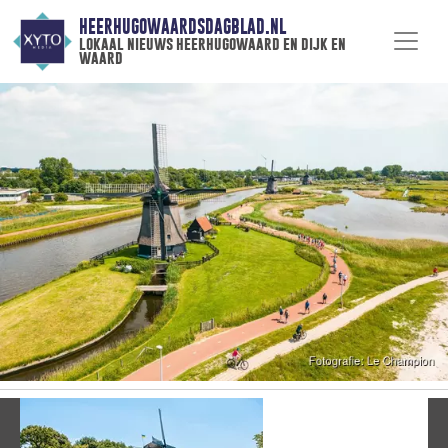
HEERHUGOWAARDSDAGBLAD.NL
lokaal nieuws heerhugowaard en dijk en
waard