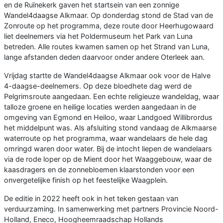
en de Ruïnekerk gaven het startsein van een zonnige
Wandel4daagse Alkmaar. Op donderdag stond de Stad van de
Zonroute op het programma, deze route door Heerhugowaard
liet deelnemers via het Poldermuseum het Park van Luna
betreden. Alle routes kwamen samen op het Strand van Luna,
lange afstanden deden daarvoor onder andere Oterleek aan.
Vrijdag startte de Wandel4daagse Alkmaar ook voor de Halve
4-daagse-deelnemers. Op deze bloedhete dag werd de
Pelgrimsroute aangedaan. Een echte religieuze wandeldag, waar
talloze groene en heilige locaties werden aangedaan in de
omgeving van Egmond en Heiloo, waar Landgoed Willibrordus
het middelpunt was. Als afsluiting stond vandaag de Alkmaarse
waterroute op het programma, waar wandelaars de hele dag
omringd waren door water. Bij de intocht liepen de wandelaars
via de rode loper op de Mient door het Waaggebouw, waar de
kaasdragers en de zonnebloemen klaarstonden voor een
onvergetelijke finish op het feestelijke Waagplein.
De editie in 2022 heeft ook in het teken gestaan van
verduurzaming. In samenwerking met partners Provincie Noord-
Holland, Eneco, Hoogheemraadschap Hollands