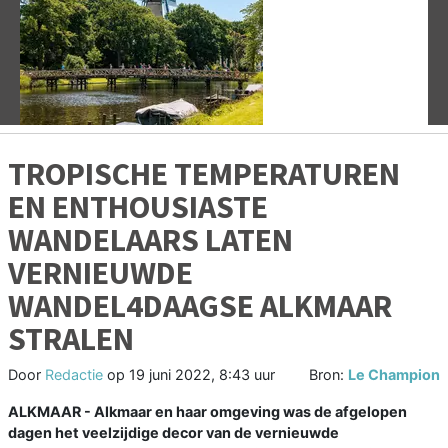
Vorige
V
TROPISCHE TEMPERATUREN
EN ENTHOUSIASTE
WANDELAARS LATEN
VERNIEUWDE
WANDEL4DAAGSE ALKMAAR
STRALEN
Door
Redactie
op
19 juni 2022, 8:43 uur
Bron:
Le Champion
ALKMAAR - Alkmaar en haar omgeving was de afgelopen
dagen het veelzijdige decor van de vernieuwde