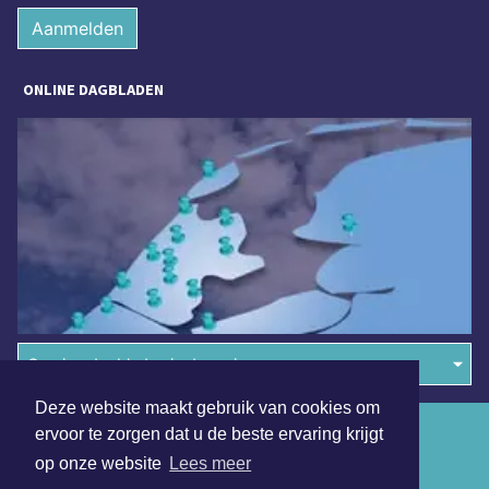
Aanmelden
ONLINE DAGBLADEN
Overige dagbladen in de regio
Deze website maakt gebruik van cookies om
Algemene voorwaarden
ervoor te zorgen dat u de beste ervaring krijgt
op onze website
Lees meer
Disclaimer