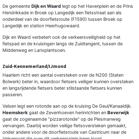
De gemeente
Dijk en Waard
legt op het Havenplein en de Prins
Hendrikkade in Broek op Langedijk een fietsstraat aan als
onderdeel van de doorfietsroute (F1590) tussen Broek op
Langedijk en station Heerhugowaard.
Dijk en Waard verbetert ook de verkeersveiligheid op het
fietspad en de kruisingen langs de Zuidtangent, tussen de
Middenweg en Larixplantsoen.
Zuid-Kennemerland/IJmond
Haarlem richt een aantal oversteken over de N200 (Staten
Bolwerk) beter in, waardoor fietsers veiliger kunnen oversteken
en langsrijdende fietsers beter stilstaande fietsers kunnen
passeren.
Velsen legt een rotonde aan op de kruising De Geul/Kanaaldijk.
Heemskerk
gaat de Zevenhoeven herinrichten en
Beverwijk
gaat de zogenaamde "pizzarotonde" op de Plesmanweg
vervangen. Daarbij worden veilige fietsoversteken gemaakt,
onder andere voor de doorfietsroute van Castricum naar de
Velserpont die over dit verkeersplein heen loopt.