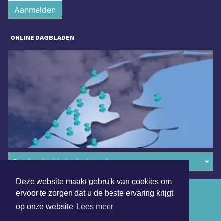
Aanmelden
ONLINE DAGBLADEN
Overige dagbladen in de regio
Deze website maakt gebruik van cookies om
Algemene voorwaarden
ervoor te zorgen dat u de beste ervaring krijgt
op onze website
Lees meer
Disclaimer