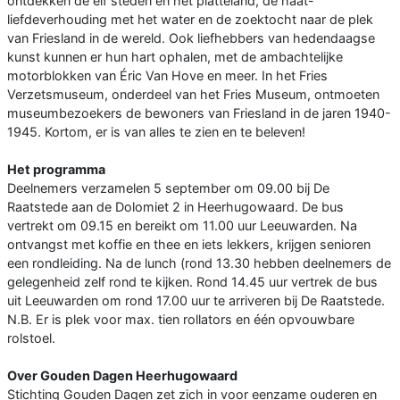
ontdekken de elf steden en het platteland, de haat-
liefdeverhouding met het water en de zoektocht naar de plek
van Friesland in de wereld. Ook liefhebbers van hedendaagse
kunst kunnen er hun hart ophalen, met de ambachtelijke
motorblokken van Éric Van Hove en meer. In het Fries
Verzetsmuseum, onderdeel van het Fries Museum, ontmoeten
museumbezoekers de bewoners van Friesland in de jaren 1940-
1945. Kortom, er is van alles te zien en te beleven!
Het programma
Deelnemers verzamelen 5 september om 09.00 bij De
Raatstede aan de Dolomiet 2 in Heerhugowaard. De bus
vertrekt om 09.15 en bereikt om 11.00 uur Leeuwarden. Na
ontvangst met koffie en thee en iets lekkers, krijgen senioren
een rondleiding. Na de lunch (rond 13.30 hebben deelnemers de
gelegenheid zelf rond te kijken. Rond 14.45 uur vertrek de bus
uit Leeuwarden om rond 17.00 uur te arriveren bij De Raatstede.
N.B. Er is plek voor max. tien rollators en één opvouwbare
rolstoel.
Over Gouden Dagen Heerhugowaard
Stichting Gouden Dagen zet zich in voor eenzame ouderen en