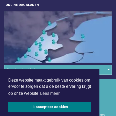
ONLINE DAGBLADEN
Overige dagbladen in de regio
Deze website maakt gebruik van cookies om
Algemene voorwaarden
ervoor te zorgen dat u de beste ervaring krijgt
op onze website
Lees meer
Disclaimer
Privacy Statement
Ik accepteer cookies
Copyright (c) 2026 | Heerhugowaardsdagblad.nl - Alle rechten