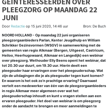
GEÏNTERESSEERDEN OVER
PLEEGZORG OP MAANDAG 22
JUNI
Door
Redactie
op
15 juni 2020, 14:46 uur
Bron: De Buch
NOORD HOLLAND - Op maandag 22 juni organiseren
pleegzorgaanbieders Parlan, Kenter Jeugdhulp en William
Schrikker Gezinsvormen (WSGV) in samenwerking met de
gemeenten van regio Alkmaar (Bergen, Uitgeest, Castricum,
Heiloo, Heerhugowaard, Alkmaar en Langedijk) een webinar
over pleegzorg. Wethouder Elly Beens opent het webinar, dat
tot 20.30 uur duurt, om 19.30 uur. Hierin deelt een
pleegouder haar ervaringen over het pleegouderschap. Wat
zijn de uitdagingen die je als pleegouder tegen kunt komen?
En waarom is het ook zo’n prachtige ervaring? Daarnaast
vertelt een medewerker van één van de pleegzorgaanbieders
in regio Alkmaar meer algemeen over wat het
pleegouderschap inhoudt en kunt u vragen stellen aan een
ervaren pleegouder. Het doel van webinar is om pleegzorg
onder de aandacht te brengen en meer aanmeldingen te