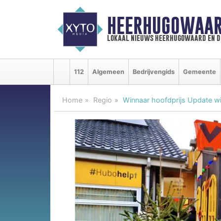
HEERHUGOWAAR
lokaal nieuws heerhugowaard en d
112
Algemeen
Bedrijvengids
Gemeente
Home
Regio
Winnaar hoofdprijs Update wi