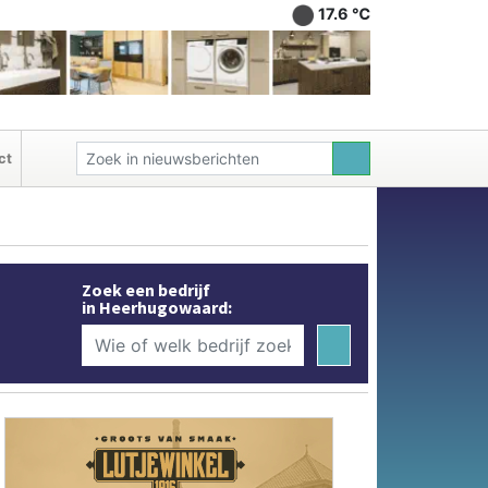
17.6 ℃
ct
Zoek een bedrijf
in Heerhugowaard: