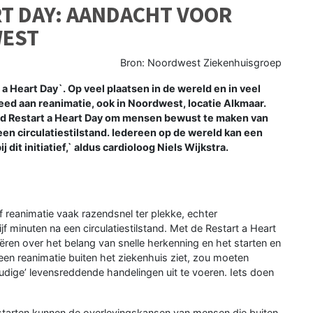
T DAY: AANDACHT VOOR
WEST
Bron: Noordwest Ziekenhuisgroep
 Heart Day`. Op veel plaatsen in de wereld en in veel
ed aan reanimatie, ook in Noordwest, locatie Alkmaar.
ld Restart a Heart Day om mensen bewust te maken van
en circulatiestilstand. Iedereen op de wereld kan een
 dit initiatief,` aldus cardioloog Niels Wijkstra.
 reanimatie vaak razendsnel ter plekke, echter
f minuten na een circulatiestilstand. Met de Restart a Heart
ren over het belang van snelle herkenning en het starten en
 een reanimatie buiten het ziekenhuis ziet, zou moeten
oudige’ levensreddende handelingen uit te voeren. Iets doen
starten kunnen de overlevingskansen van mensen die buiten