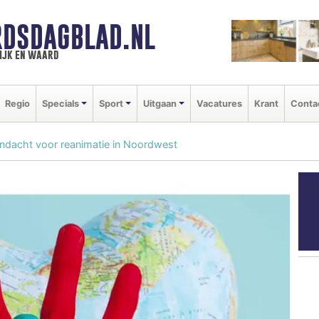
DSDAGBLAD.NL
ijk en waard
Regio
Specials
Sport
Uitgaan
Vacatures
Krant
Conta
andacht voor reanimatie in Noordwest