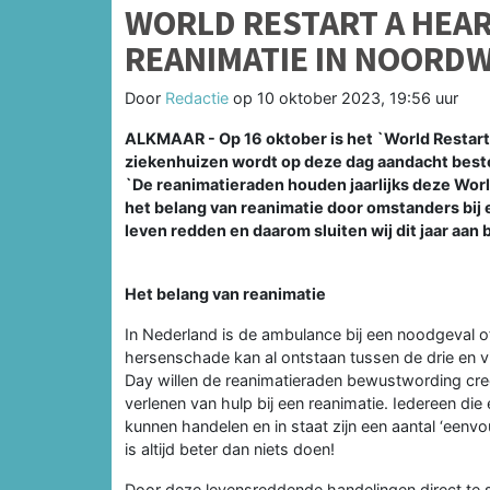
WORLD RESTART A HEAR
REANIMATIE IN NOORD
Door
Redactie
op
10 oktober 2023, 19:56 uur
ALKMAAR - Op 16 oktober is het `World Restart a
ziekenhuizen wordt op deze dag aandacht beste
`De reanimatieraden houden jaarlijks deze Wor
het belang van reanimatie door omstanders bij e
leven redden en daarom sluiten wij dit jaar aan bij
Het belang van reanimatie
In Nederland is de ambulance bij een noodgeval of
hersenschade kan al ontstaan tussen de drie en vij
Day willen de reanimatieraden bewustwording creë
verlenen van hulp bij een reanimatie. Iedereen die
kunnen handelen en in staat zijn een aantal ‘eenv
is altijd beter dan niets doen!
Door deze levensreddende handelingen direct te 