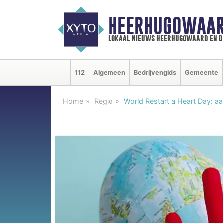
HEERHUGOWAAR
lokaal nieuws heerhugowaard en d
112
Algemeen
Bedrijvengids
Gemeente
Home
Regio
World Restart a Heart Day: a