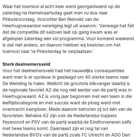
Waar het toernooi al acht keer werd georganiseerd op de
zaterdag na Hemelvaartsdag gaat men nu dus naar
Pinksterzondag. Voorzitter Ben Rietveld van de
Heerhugowaardse vereniging legt uit waarom: ‘Vanwege het feit
dat de competitie dit seizoen laat op gang kwam was er
afgelopen zaterdag een vol programma. Voor komend weekend
is dat niet anders, en daarom hebben wij besloten om het
toernooi naar 1e Pinksterdag te verplaatsen.’
Sterk deelnemersveld
Voor het deelnemersveld had het nauwelijks consequenties
want men is er opnieuw in geslaagd om 40 sterke teams naar
De Wending te halen. Wellicht de grootste blikvanger daarbij is
de regionale favoriet AZ die nog niet eerder van de partij was in
Heerhugowaard. AZ is vorig jaar begonnen met een team in die
leeftijdscategorie en met succes want de ploeg werd met
overmacht kampioen. Mede daarom behoren zij tot één van de
favorieten. Behalve AZ zijn ook de Nederlandse toppers
Feyenoord en PSV van de partij waarbij de Eindhovenaren zelfs
met twee teams komt. Daarnaast zijn er nog tal van
Nederlandse BVO’s van de partij zoals FC Utrecht en ADO Den