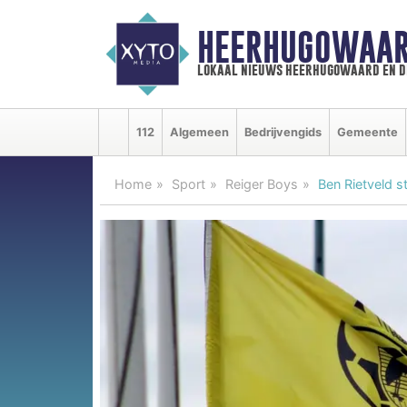
HEERHUGOWAAR
lokaal nieuws heerhugowaard en d
112
Algemeen
Bedrijvengids
Gemeente
Home
Sport
Reiger Boys
Ben Rietveld s