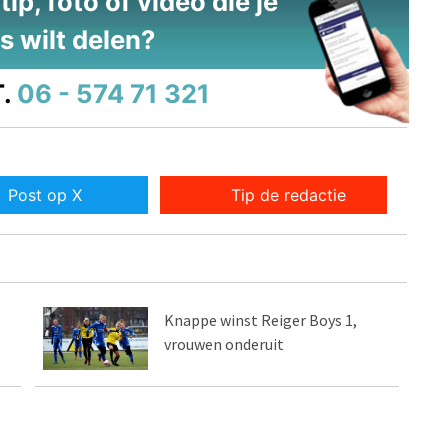
ip, foto of video die je
s wilt delen?
.
06 - 574 71 321
Post op X
Tip de redactie
Knappe winst Reiger Boys 1,
vrouwen onderuit