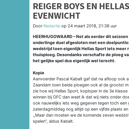
REIGER BOYS EN HELLA
EVENWICHT
Door
Redactie
op
24 maart 2018, 21:38 uur
HEERHUGOWAARD – Net als eerder dit seizoen 
onderlinge duel afgesloten met een doelpuntloz
wedstrijd toen eigenlijk Hellas Sport iets meer
thuisploeg. Desondanks verschafte de ploeg va
het gelijke spel dus eigenlijk wel terecht.
Kopie
Aanvoerder Pascal Kabalt gaf dat na afloop ook aa
Zaandam toen beide ploegen ook al de grootst mo
zie hoe wij Hellas Sport, koploper in de 3e klasse
winnen bij OFC dan weet ik dat wij niets onder 
ook nauwelijks iets weg gegeven tegen toch een g
zaterdagmiddag nog altijd op een vijfde plaats e
,,Maar dan moeten we de komende zeven wedstrijd
spelen”, aldus Kabalt.