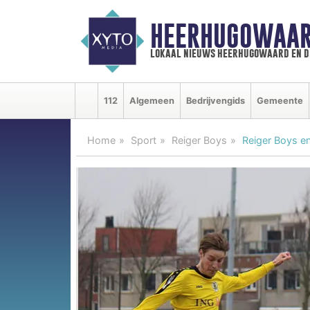
HEERHUGOWAAR
lokaal nieuws heerhugowaard en d
112
Algemeen
Bedrijvengids
Gemeente
Home
Sport
Reiger Boys
Reiger Boys e