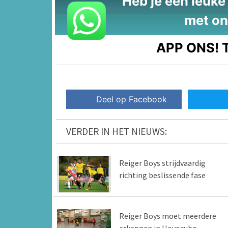
Heb je een leuke t
met on
APP ONS!
T
Deel op Facebook
VERDER IN HET NIEUWS:
Reiger Boys strijdvaardig
richting beslissende fase
Reiger Boys moet meerdere
erkennen in Hovocubo