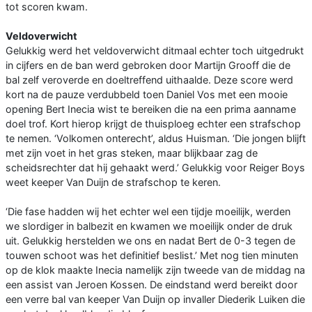
tot scoren kwam.
Veldoverwicht
Gelukkig werd het veldoverwicht ditmaal echter toch uitgedrukt
in cijfers en de ban werd gebroken door Martijn Grooff die de
bal zelf veroverde en doeltreffend uithaalde. Deze score werd
kort na de pauze verdubbeld toen Daniel Vos met een mooie
opening Bert Inecia wist te bereiken die na een prima aanname
doel trof. Kort hierop krijgt de thuisploeg echter een strafschop
te nemen. ‘Volkomen onterecht’, aldus Huisman. ‘Die jongen blijft
met zijn voet in het gras steken, maar blijkbaar zag de
scheidsrechter dat hij gehaakt werd.’ Gelukkig voor Reiger Boys
weet keeper Van Duijn de strafschop te keren.
‘Die fase hadden wij het echter wel een tijdje moeilijk, werden
we slordiger in balbezit en kwamen we moeilijk onder de druk
uit. Gelukkig herstelden we ons en nadat Bert de 0-3 tegen de
touwen schoot was het definitief beslist.’ Met nog tien minuten
op de klok maakte Inecia namelijk zijn tweede van de middag na
een assist van Jeroen Kossen. De eindstand werd bereikt door
een verre bal van keeper Van Duijn op invaller Diederik Luiken die