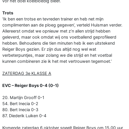
vor het doel koelbloedig bleef.
Trots
‘Ik ben een trotse en tevreden trainer en heb net mijn
complimenten aan de ploeg gegeven’, verteld Huisman verder.
Allereerst omdat we opnieuw met z’n allen strijd hebben
geleverd, maar ook omdat wij ons voetballend geprofileerd
hebben. Behoudens die tien minuten heb ik een uitstekend
Reiger Boys gezien. Er zijn dus altijd nog wel wat
verbeterpuntjes, maar zolang we die strijd en het voetbal
kunnen combineren zie ik het met vertrouwen tegemoet.’
ZATERDAG 3e KLASSE A
EVC – Reiger Boys 0-4 (0-1)
20. Martijn Grooff 0-1
54. Bert Inecia 0-2
80. Bert Inecia 0-3
87. Diederik Luiken 0-4
Komende zaterdag 6 oktober speelt Reiger Boys om 15.00 uur