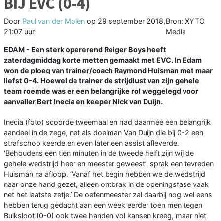
BIJ EVC (0-4)
Door
Paul van der Molen
op
29 september 2018,
Bron: XYTO
21:07 uur
Media
EDAM - Een sterk opererend Reiger Boys heeft
zaterdagmiddag korte metten gemaakt met EVC. In Edam
won de ploeg van trainer/coach Raymond Huisman met maar
liefst 0-4. Hoewel de trainer de strijdlust van zijn gehele
team roemde was er een belangrijke rol weggelegd voor
aanvaller Bert Inecia en keeper Nick van Duijn.
Inecia (foto) scoorde tweemaal en had daarmee een belangrijk
aandeel in de zege, net als doelman Van Duijn die bij 0-2 een
strafschop keerde en even later een assist afleverde.
‘Behoudens een tien minuten in de tweede helft zijn wij de
gehele wedstrijd heer en meester geweest’, sprak een tevreden
Huisman na afloop. ‘Vanaf het begin hebben we de wedstrijd
naar onze hand gezet, alleen ontbrak in de openingsfase vaak
net het laatste zetje.’ De oefenmeester zal daarbij nog wel eens
hebben terug gedacht aan een week eerder toen men tegen
Buiksloot (0-0) ook twee handen vol kansen kreeg, maar niet