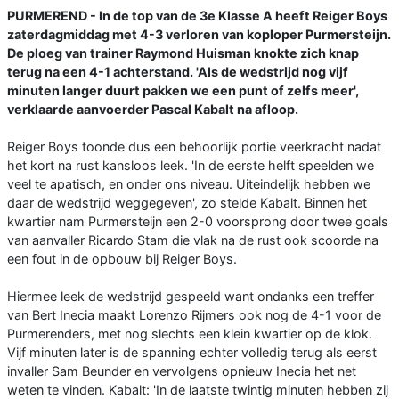
PURMEREND - In de top van de 3e Klasse A heeft Reiger Boys
zaterdagmiddag met 4-3 verloren van koploper Purmersteijn.
De ploeg van trainer Raymond Huisman knokte zich knap
terug na een 4-1 achterstand. 'Als de wedstrijd nog vijf
minuten langer duurt pakken we een punt of zelfs meer',
verklaarde aanvoerder Pascal Kabalt na afloop.
Reiger Boys toonde dus een behoorlijk portie veerkracht nadat
het kort na rust kansloos leek. 'In de eerste helft speelden we
veel te apatisch, en onder ons niveau. Uiteindelijk hebben we
daar de wedstrijd weggegeven', zo stelde Kabalt. Binnen het
kwartier nam Purmersteijn een 2-0 voorsprong door twee goals
van aanvaller Ricardo Stam die vlak na de rust ook scoorde na
een fout in de opbouw bij Reiger Boys.
Hiermee leek de wedstrijd gespeeld want ondanks een treffer
van Bert Inecia maakt Lorenzo Rijmers ook nog de 4-1 voor de
Purmerenders, met nog slechts een klein kwartier op de klok.
Vijf minuten later is de spanning echter volledig terug als eerst
invaller Sam Beunder en vervolgens opnieuw Inecia het net
weten te vinden. Kabalt: 'In de laatste twintig minuten hebben zij