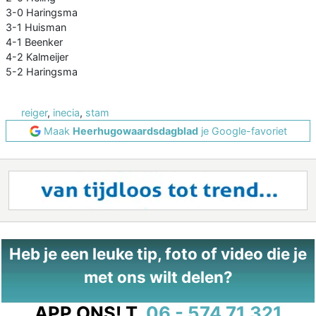
3-0 Haringsma
3-1 Huisman
4-1 Beenker
4-2 Kalmeijer
5-2 Haringsma
reiger
,
inecia
,
stam
Maak
Heerhugowaardsdagblad
je Google-favoriet
Heb je een leuke tip, foto of video die je
met ons wilt delen?
APP ONS!
T.
06 - 574 71 321