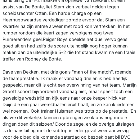
aansluiting de 4-2 maakte via opnieuw Van Dekken, uit een
assist van De Bonte, liet Stam zich verbaal gelden tegen
scheidsrechter Otten. Een harde charge op een
Heerhugowaardse verdediger zorgde ervoor dat Stam een
kwartier na zijn entree alweer met rood kon vertrekken. In het
rumoer rondom die kaart zagen vervolgens nog twee
Purmerenders geel.Reiger Boys speelde het duel vervolgens
goed uit en had zelfs de score uiteindelijk nog hoger kunnen
maken dan de uiteindelijke 5-2 die tot stand kwam na een fraaie
treffer van Rodney de Bonte.
Dave van Dekken, met drie goals "man of the match", roemde
de teamprestatie. 'Ik maak er vandaag drie en ik heb heerlijk
gespeeld, maar dit is echt een overwinning van het team. Martijn
Grooff scoort bijvoorbeeld vandaag niet, maar speelt toch een
geweldige wedstrijd en kijk eens naar onze keeper Nick van
Duijn die een paar wereldballen eruit haalt, en zo kan ik iedereen
wel noemen.' Ook trainer Huisman was trots op de prestatie. 'En
als we dit wekelijks kunnen opbrengen zie ik ons nog mooie
dingen doen dit seizoen.' Door de zege, en de overige uitslagen
is de aansluiting met de subtop in ieder geval weer aanwezig
voor de ploeg die komende zaterdag op bezoek gaat bij DVC