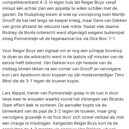
competitieverband 4-3. In eigen huis liet Reiger Boys vanaf
minuut één echter zien een appeltje te willen schillen met de
gasten. De thuisploeg kwam al snel op voorsprong toen Martijn
Grooff de bal niet langs de keeper kreeg, maar Dave van Dekken
van grote afstand de rebound raak mikte. Nadat vlak daarna
Rodney de Bonte onterecht werd afgevlagd wegens buitenspel
sloeg Purmersteijn uit de tegenaanval toe via Dick Bos: 1-1.
Voor Reiger Boys een signaal om er nog een schepje bovenop
te doen en die wilskracht werd in de laatste vijf minuten van de
eerste helft beloond. Van Dekken kon zijn tweede van de
middag binnen tikken na een corner van Grooff en vervolgens
kon Lars Apeldoorn door koppen op zijn medeverdediger Timo
Blind die de 3-1 tegen de touwen kopte.
Lars Keppel, trainer van Purmersteijn greep in de rust in door
twee keer te wisselen waarbij vooral het inbrengen van Ricardo
Stam effect leek te sorteren. De aanvaller kopte via de
binnenkant van de paal de 3-2 tegen de touwen, maar ging
vervolgens gruwelijk in de fout door zich zowel verbaal als met
een charge te misdragen. Aangezien Reiger Boys kort na de