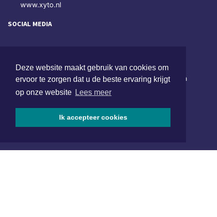
www.xyto.nl
SOCIAL MEDIA
NIEUWSBRIEF AANMELDEN
Deze website maakt gebruik van cookies om
Schrijf je in voor onze nieuwsbrief en krijg wekelijks een
ervoor te zorgen dat u de beste ervaring krijgt
samenvatting van alle gebeurtenissen uit jouw regio.
op onze website
Lees meer
Aanmelden
Ik accepteer cookies
ONLINE DAGBLADEN