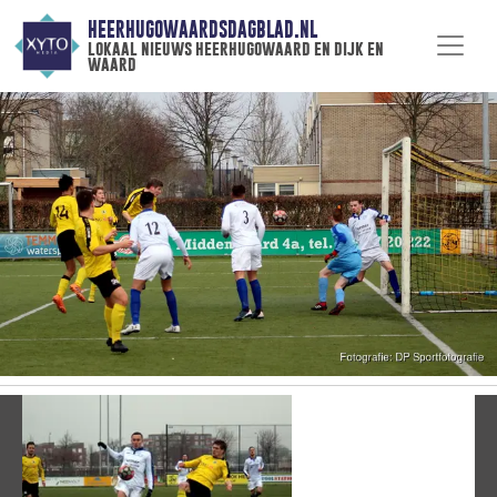
HEERHUGOWAARDSDAGBLAD.NL
lokaal nieuws heerhugowaard en dijk en
waard
Vorige
V