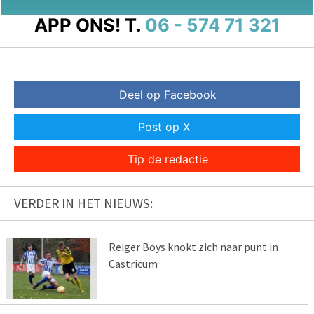
APP ONS!
T.
06 - 574 71 321
Deel op Facebook
Post op X
Tip de redactie
VERDER IN HET NIEUWS:
Reiger Boys knokt zich naar punt in
Castricum