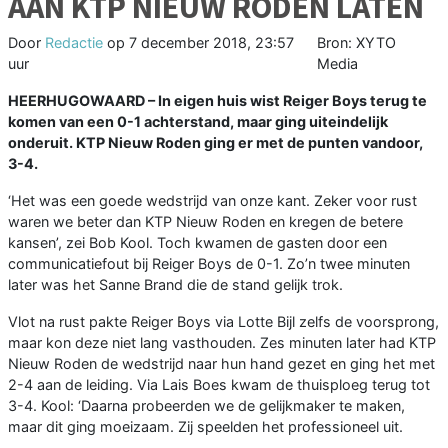
AAN KTP NIEUW RODEN LATEN
Door
Redactie
op
7 december 2018, 23:57
Bron: XYTO
uur
Media
HEERHUGOWAARD –
In eigen huis wist Reiger Boys terug te
komen van een 0-1 achterstand, maar ging uiteindelijk
onderuit. KTP Nieuw Roden ging er met de punten vandoor,
3-4.
‘Het was een goede wedstrijd van onze kant. Zeker voor rust
waren we beter dan KTP Nieuw Roden en kregen de betere
kansen’, zei Bob Kool. Toch kwamen de gasten door een
communicatiefout bij Reiger Boys de 0-1. Zo’n twee minuten
later was het Sanne Brand die de stand gelijk trok.
Vlot na rust pakte Reiger Boys via Lotte Bijl zelfs de voorsprong,
maar kon deze niet lang vasthouden. Zes minuten later had KTP
Nieuw Roden de wedstrijd naar hun hand gezet en ging het met
2-4 aan de leiding. Via Lais Boes kwam de thuisploeg terug tot
3-4. Kool: ‘Daarna probeerden we de gelijkmaker te maken,
maar dit ging moeizaam. Zij speelden het professioneel uit.