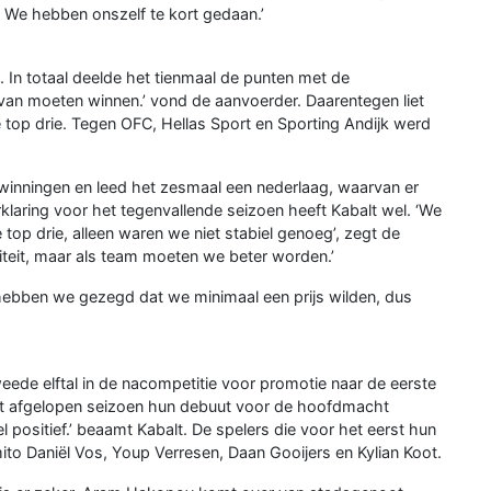
. We hebben onszelf te kort gedaan.’
n. In totaal deelde het tienmaal de punten met de
van moeten winnen.’ vond de aanvoerder. Daarentegen liet
top drie. Tegen OFC, Hellas Sport en Sporting Andijk werd
rwinningen en leed het zesmaal een nederlaag, waarvan er
rklaring voor het tegenvallende seizoen heeft Kabalt wel. ‘We
top drie, alleen waren we niet stabiel genoeg’, zegt de
aliteit, maar als team moeten we beter worden.’
f hebben we gezegd dat we minimaal een prijs wilden, dus
tweede elftal in de nacompetitie voor promotie naar de eerste
et afgelopen seizoen hun debuut voor de hoofdmacht
 positief.’ beaamt Kabalt. De spelers die voor het eerst hun
o Daniël Vos, Youp Verresen, Daan Gooijers en Kylian Koot.