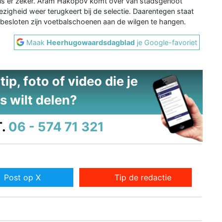
n is er zeker. Aram Hakopov komt over van stadsgenoot
zigheid weer terugkeert bij de selectie. Daarentegen staat
ft besloten zijn voetbalschoenen aan de wilgen te hangen.
Maak
Heerhugowaardsdagblad
je Google-favoriet
ip, foto of video die je
s wilt delen?
.
06 - 574 71 321
Post op X
Tip de redactie