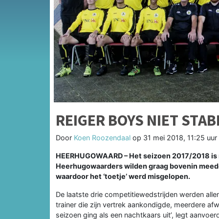
REIGER BOYS NIET STAB
Door
Koen Roozendaal
op
31 mei 2018, 11:25 uur
HEERHUGOWAARD – Het seizoen 2017/2018 is ni
Heerhugowaarders wilden graag bovenin meedoe
waardoor het ‘toetje’ werd misgelopen.
De laatste drie competitiewedstrijden werden all
trainer die zijn vertrek aankondigde, meerdere a
seizoen ging als een nachtkaars uit’, legt aanvoer