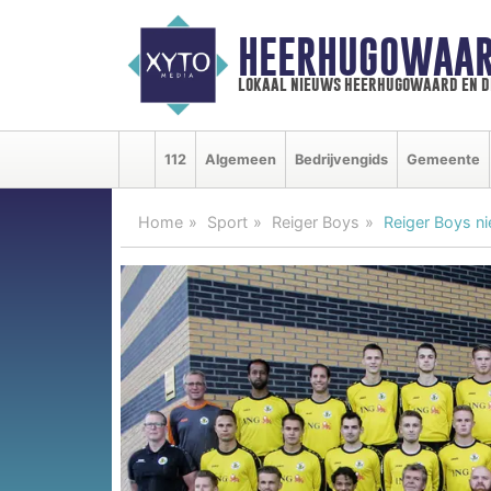
HEERHUGOWAAR
lokaal nieuws heerhugowaard en d
112
Algemeen
Bedrijvengids
Gemeente
Home
Sport
Reiger Boys
Reiger Boys ni