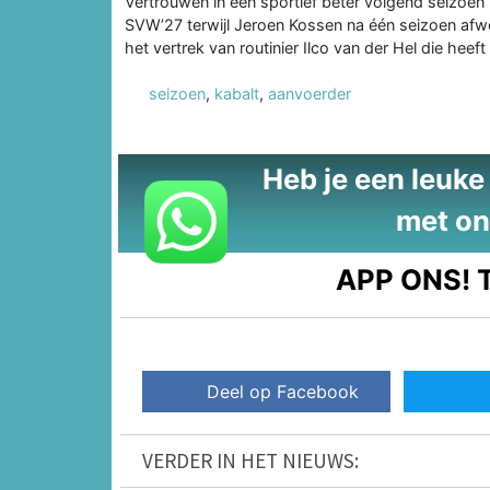
Vertrouwen in een sportief beter volgend seizoe
SVW’27 terwijl Jeroen Kossen na één seizoen afwe
het vertrek van routinier Ilco van der Hel die hee
seizoen
,
kabalt
,
aanvoerder
Heb je een leuke t
met on
APP ONS!
T
Deel op Facebook
VERDER IN HET NIEUWS: