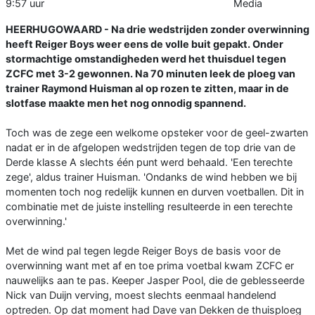
9:57 uur
Media
HEERHUGOWAARD - Na drie wedstrijden zonder overwinning
heeft Reiger Boys weer eens de volle buit gepakt. Onder
stormachtige omstandigheden werd het thuisduel tegen
ZCFC met 3-2 gewonnen. Na 70 minuten leek de ploeg van
trainer Raymond Huisman al op rozen te zitten, maar in de
slotfase maakte men het nog onnodig spannend.
Toch was de zege een welkome opsteker voor de geel-zwarten
nadat er in de afgelopen wedstrijden tegen de top drie van de
Derde klasse A slechts één punt werd behaald. 'Een terechte
zege', aldus trainer Huisman. 'Ondanks de wind hebben we bij
momenten toch nog redelijk kunnen en durven voetballen. Dit in
combinatie met de juiste instelling resulteerde in een terechte
overwinning.'
Met de wind pal tegen legde Reiger Boys de basis voor de
overwinning want met af en toe prima voetbal kwam ZCFC er
nauwelijks aan te pas. Keeper Jasper Pool, die de geblesseerde
Nick van Duijn verving, moest slechts eenmaal handelend
optreden. Op dat moment had Dave van Dekken de thuisploeg