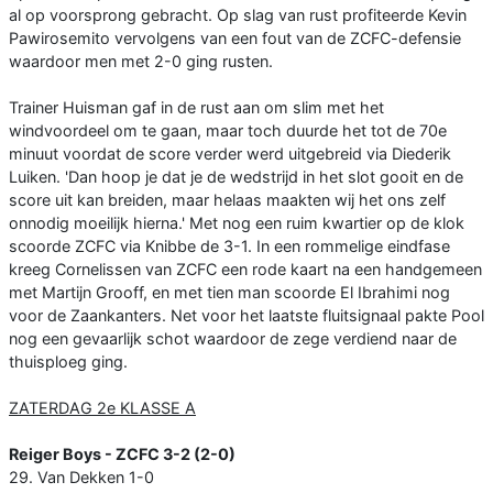
al op voorsprong gebracht. Op slag van rust profiteerde Kevin
Pawirosemito vervolgens van een fout van de ZCFC-defensie
waardoor men met 2-0 ging rusten.
Trainer Huisman gaf in de rust aan om slim met het
windvoordeel om te gaan, maar toch duurde het tot de 70e
minuut voordat de score verder werd uitgebreid via Diederik
Luiken. 'Dan hoop je dat je de wedstrijd in het slot gooit en de
score uit kan breiden, maar helaas maakten wij het ons zelf
onnodig moeilijk hierna.' Met nog een ruim kwartier op de klok
scoorde ZCFC via Knibbe de 3-1. In een rommelige eindfase
kreeg Cornelissen van ZCFC een rode kaart na een handgemeen
met Martijn Grooff, en met tien man scoorde El Ibrahimi nog
voor de Zaankanters. Net voor het laatste fluitsignaal pakte Pool
nog een gevaarlijk schot waardoor de zege verdiend naar de
thuisploeg ging.
ZATERDAG 2e KLASSE A
Reiger Boys - ZCFC 3-2 (2-0)
29. Van Dekken 1-0