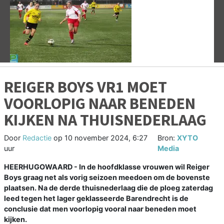
Vorige
V
REIGER BOYS VR1 MOET
VOORLOPIG NAAR BENEDEN
KIJKEN NA THUISNEDERLAAG
Door
Redactie
op
10 november 2024, 6:27
Bron:
XYTO
uur
Media
HEERHUGOWAARD - In de hoofdklasse vrouwen wil Reiger
Boys graag net als vorig seizoen meedoen om de bovenste
plaatsen. Na de derde thuisnederlaag die de ploeg zaterdag
leed tegen het lager geklasseerde Barendrecht is de
conclusie dat men voorlopig vooral naar beneden moet
kijken.