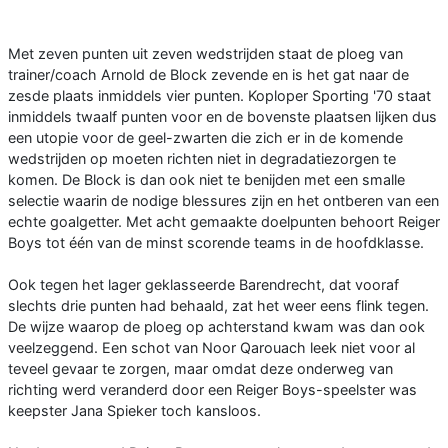
Met zeven punten uit zeven wedstrijden staat de ploeg van
trainer/coach Arnold de Block zevende en is het gat naar de
zesde plaats inmiddels vier punten. Koploper Sporting '70 staat
inmiddels twaalf punten voor en de bovenste plaatsen lijken dus
een utopie voor de geel-zwarten die zich er in de komende
wedstrijden op moeten richten niet in degradatiezorgen te
komen. De Block is dan ook niet te benijden met een smalle
selectie waarin de nodige blessures zijn en het ontberen van een
echte goalgetter. Met acht gemaakte doelpunten behoort Reiger
Boys tot één van de minst scorende teams in de hoofdklasse.
Ook tegen het lager geklasseerde Barendrecht, dat vooraf
slechts drie punten had behaald, zat het weer eens flink tegen.
De wijze waarop de ploeg op achterstand kwam was dan ook
veelzeggend. Een schot van Noor Qarouach leek niet voor al
teveel gevaar te zorgen, maar omdat deze onderweg van
richting werd veranderd door een Reiger Boys-speelster was
keepster Jana Spieker toch kansloos.