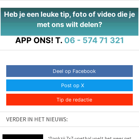
Heb je een leuke tip, foto of video die je
met ons wilt delen?
APP ONS!
T.
06 - 574 71 321
Deel op Facebook
Post op X
Tip de redactie
VERDER IN HET NIEUWS:
‘Dankzij 7x7-voetbal voelt het weer net