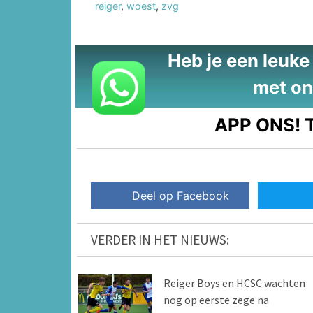
reiger
,
woest
,
zvg
Heb je een leuke t
met on
APP ONS!
T
Deel op Facebook
VERDER IN HET NIEUWS:
Reiger Boys en HCSC wachten
nog op eerste zege na