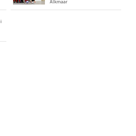
Alkmaar
i