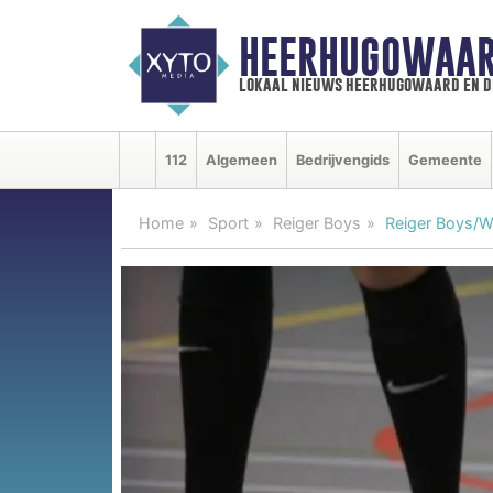
HEERHUGOWAAR
lokaal nieuws heerhugowaard en d
112
Algemeen
Bedrijvengids
Gemeente
Home
Sport
Reiger Boys
Reiger Boys/Wo