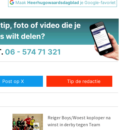
Maak
Heerhugowaardsdagblad
je Google-favoriet
ip, foto of video die je
s wilt delen?
.
06 - 574 71 321
Post op X
Tip de redactie
Reiger Boys/Woest koploper na
winst in derby tegen Team