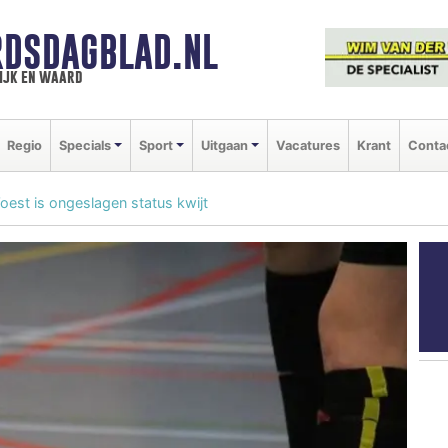
DSDAGBLAD.NL
ijk en waard
Regio
Specials
Sport
Uitgaan
Vacatures
Krant
Conta
est is ongeslagen status kwijt