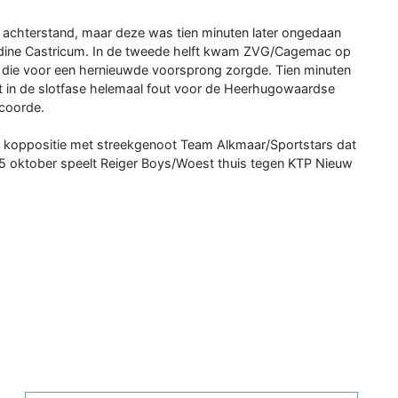
 achterstand, maar deze was tien minuten later ongedaan
dine Castricum. In de tweede helft kwam ZVG/Cagemac op
n die voor een hernieuwde voorsprong zorgde. Tien minuten
g het in de slotfase helemaal fout voor de Heerhugowaardse
coorde.
e koppositie met streekgenoot Team Alkmaar/Sportstars dat
25 oktober speelt Reiger Boys/Woest thuis tegen KTP Nieuw