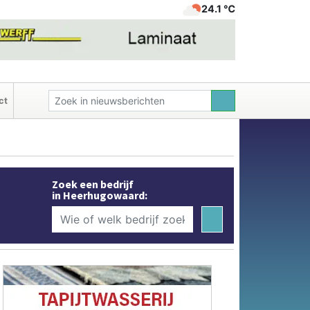
24.1 ℃
ct
Zoek een bedrijf
in Heerhugowaard: