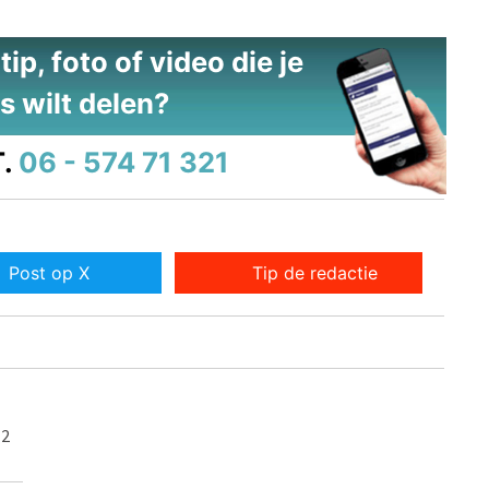
ip, foto of video die je
s wilt delen?
.
06 - 574 71 321
Post op X
Tip de redactie
 2