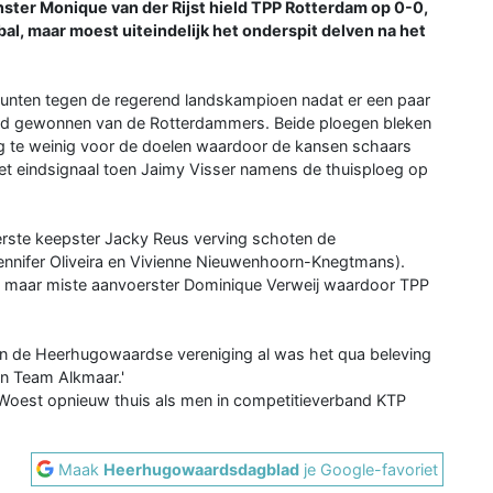
nster Monique van der Rijst hield TPP Rotterdam op 0-0,
bal, maar moest uiteindelijk het onderspit delven na het
stunten tegen de regerend landskampioen nadat er een paar
rd gewonnen van de Rotterdammers. Beide ploegen bleken
 te weinig voor de doelen waardoor de kansen schaars
et eindsignaal toen Jaimy Visser namens de thuisploeg op
erste keepster Jacky Reus verving schoten de
nnifer Oliveira en Vivienne Nieuwenhoorn-Knegtmans).
 maar miste aanvoerster Dominique Verweij waardoor TPP
an de Heerhugowaardse vereniging al was het qua beleving
en Team Alkmaar.'
Woest opnieuw thuis als men in competitieverband KTP
Maak
Heerhugowaardsdagblad
je Google-favoriet