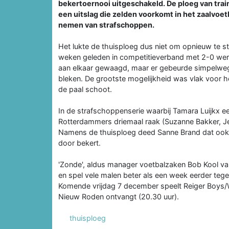
bekertoernooi uitgeschakeld. De ploeg van trai
een uitslag die zelden voorkomt in het zaalvoet
nemen van strafschoppen.
Het lukte de thuisploeg dus niet om opnieuw te 
weken geleden in competitieverband met 2-0 we
aan elkaar gewaagd, maar er gebeurde simpelweg
bleken. De grootste mogelijkheid was vlak voor h
de paal schoot.
In de strafschoppenserie waarbij Tamara Luijkx e
Rotterdammers driemaal raak (Suzanne Bakker, Je
Namens de thuisploeg deed Sanne Brand dat ook
door bekert.
'Zonde', aldus manager voetbalzaken Bob Kool v
en spel vele malen beter als een week eerder teg
Komende vrijdag 7 december speelt Reiger Boys/
Nieuw Roden ontvangt (20.30 uur).
thuisploeg