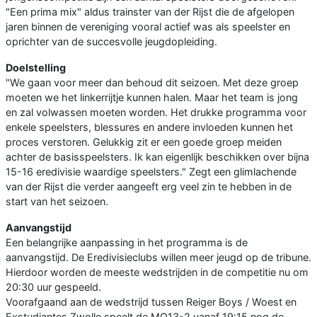
"Een prima mix" aldus trainster van der Rijst die de afgelopen
jaren binnen de vereniging vooral actief was als speelster en
oprichter van de succesvolle jeugdopleiding.
Doelstelling
"We gaan voor meer dan behoud dit seizoen. Met deze groep
moeten we het linkerrijtje kunnen halen. Maar het team is jong
en zal volwassen moeten worden. Het drukke programma voor
enkele speelsters, blessures en andere invloeden kunnen het
proces verstoren. Gelukkig zit er een goede groep meiden
achter de basisspeelsters. Ik kan eigenlijk beschikken over bijna
15-16 eredivisie waardige speelsters." Zegt een glimlachende
van der Rijst die verder aangeeft erg veel zin te hebben in de
start van het seizoen.
Aanvangstijd
Een belangrijke aanpassing in het programma is de
aanvangstijd. De Eredivisieclubs willen meer jeugd op de tribune.
Hierdoor worden de meeste wedstrijden in de competitie nu om
20:30 uur gespeeld.
Voorafgaand aan de wedstrijd tussen Reiger Boys / Woest en
Exstudiantes Zwolle speelt de MO13-2 vanaf 19:15 nog de