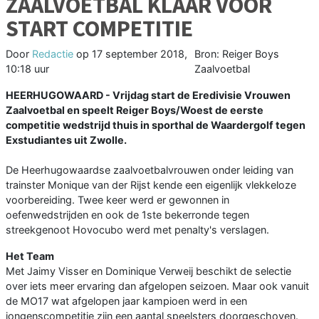
ZAALVOETBAL KLAAR VOOR
START COMPETITIE
Door
Redactie
op
17 september 2018,
Bron: Reiger Boys
10:18 uur
Zaalvoetbal
HEERHUGOWAARD - Vrijdag start de Eredivisie Vrouwen
Zaalvoetbal en speelt Reiger Boys/Woest de eerste
competitie wedstrijd thuis in sporthal de Waardergolf tegen
Exstudiantes uit Zwolle.
De Heerhugowaardse zaalvoetbalvrouwen onder leiding van
trainster Monique van der Rijst kende een eigenlijk vlekkeloze
voorbereiding. Twee keer werd er gewonnen in
oefenwedstrijden en ook de 1ste bekerronde tegen
streekgenoot Hovocubo werd met penalty's verslagen.
Het Team
Met Jaimy Visser en Dominique Verweij beschikt de selectie
over iets meer ervaring dan afgelopen seizoen. Maar ook vanuit
de MO17 wat afgelopen jaar kampioen werd in een
jongenscompetitie zijn een aantal speelsters doorgeschoven.