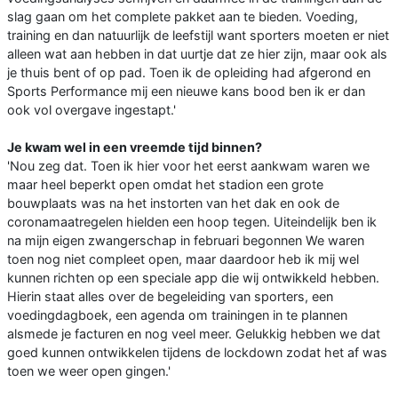
slag gaan om het complete pakket aan te bieden. Voeding,
training en dan natuurlijk de leefstijl want sporters moeten er niet
alleen wat aan hebben in dat uurtje dat ze hier zijn, maar ook als
je thuis bent of op pad. Toen ik de opleiding had afgerond en
Sports Performance mij een nieuwe kans bood ben ik er dan
ook vol overgave ingestapt.'
Je kwam wel in een vreemde tijd binnen?
'Nou zeg dat. Toen ik hier voor het eerst aankwam waren we
maar heel beperkt open omdat het stadion een grote
bouwplaats was na het instorten van het dak en ook de
coronamaatregelen hielden een hoop tegen. Uiteindelijk ben ik
na mijn eigen zwangerschap in februari begonnen We waren
toen nog niet compleet open, maar daardoor heb ik mij wel
kunnen richten op een speciale app die wij ontwikkeld hebben.
Hierin staat alles over de begeleiding van sporters, een
voedingdagboek, een agenda om trainingen in te plannen
alsmede je facturen en nog veel meer. Gelukkig hebben we dat
goed kunnen ontwikkelen tijdens de lockdown zodat het af was
toen we weer open gingen.'