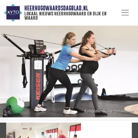
HEERHUGOWAARDSDAGBLAD.NL
lokaal nieuws heerhugowaard en dijk en
waard