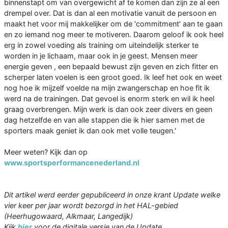
binnenstapt om van overgewicht af te komen dan zijn ze al een
drempel over. Dat is dan al een motivatie vanuit de persoon en
maakt het voor mij makkelijker om de 'commitment' aan te gaan
en zo iemand nog meer te motiveren. Daarom geloof ik ook heel
erg in zowel voeding als training om uiteindelijk sterker te
worden in je lichaam, maar ook in je geest. Mensen meer
energie geven , een bepaald bewust zijn geven en zich fitter en
scherper laten voelen is een groot goed. Ik leef het ook en weet
nog hoe ik mijzelf voelde na mijn zwangerschap en hoe fit ik
werd na de trainingen. Dat gevoel is enorm sterk en wil ik heel
graag overbrengen. Mijn werk is dan ook zeer divers en geen
dag hetzelfde en van alle stappen die ik hier samen met de
sporters maak geniet ik dan ook met volle teugen.'
Meer weten? Kijk dan op
www.sportsperformancenederland.nl
Dit artikel werd eerder gepubliceerd in onze krant Update welke
vier keer per jaar wordt bezorgd in het HAL-gebied
(Heerhugowaard, Alkmaar, Langedijk)
Kijk
hier
voor de digitale versie van de Update.