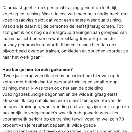
Daarnaast geef ik ook personal training gericht op leefstijl,
voeding en training. Waar de ene wat meer hulp nodig heeft met
voedingsadvies geldt dat voor een andere weer qua training.
Vaak zie je daarin bij de personen de leefstijl terugkomen. Tot
slot geef ik ook nog de smallgroup trainingen aan groepjes van
maximaal acht personen wat heel laagdrempelig is en de
privacy gegarandeerd wordt. Klanten kunnen hier dan ook
bijvoorbeeld overdag trainen, omkleden en douchen voordat ze
naar het werk gaan.'
Hoe ben je hier terecht gekomen?
'Twee jaar terug werd ik al eens benaderd om hier wat op te
zetten met betrekking tot personal training en small-group
training, maar ik was toen ook net aan de opleiding
voedingsdeskundige begonnen en die wilde ik graag eerst
afmaken. Ik zag dat als een extra dienst ten opzichte van de
personal trainingen, want voeding en training zijn in mijn ogen zo
belangrijk. In vorige studio’s waar ik heb gewerkt was alles
voornamelijk gericht op de training terwijl voeding wel zo’n 70
procent van je resultaat bepaalt. Ik wilde goede
voedingsanalyses schrijven en daarmee in de trainingen aan de