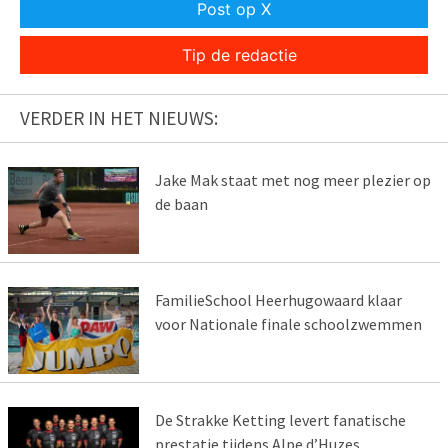
Post op X
Tip de redactie
VERDER IN HET NIEUWS:
Jake Mak staat met nog meer plezier op
de baan
FamilieSchool Heerhugowaard klaar
voor Nationale finale schoolzwemmen
De Strakke Ketting levert fanatische
prestatie tijdens Alpe d’Huzes