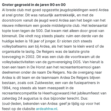
Groter gegroeid in de jaren 90 en 00
Al brede club met goed opgezette jeugdopleidingen werd Ardea
al snel groter. Dit was natuurlijk aantrekkelijk, en met de
doorstroom vanuit de jeugd werd Ardea aan het begin van het
nieuwe millennium een goede middelgrote club. Het ledenaantal
topte toen tegen de 500. Dat kwam niet alleen door groei van
binnenuit. Die vindt nog steeds plaats: ruim een derde van de
huidige leden is 18 jaar of jonger. Er sloten zich steeds
volleybalteams aan bij Ardea, als het team te klein werd of de
organisatie te lastig. De Reigers was de laatste grote
toevoeging in 2002. Dit was een club die voortkwam uit de
volleybalactiviteiten van de gymvereniging DOS. Van hieruit is
toen een team in De Horst aan het recreantentoernooi gaan
deelnemen onder de naam De Reigers. Na de overgang naar
Ardea is dit team en de teamnaam Ardea De Reigers blijven
bestaan, zoals ook Zuidwester, een van de fusiepartners in
1994, nog steeds als team meespeelt in de
recreantencompetitie te Heerhugowaard.Het jubileumfeest van
zaterdag 24 augustus is dus bijzonder terecht. Dus:
(oud‑)leden, bekenden van Ardea: geef je tijdig op voor het
feest op de clubsite
ardeahhw.nl
.