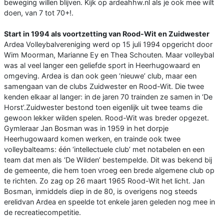
beweging willen blijven. Kijk op ardeahhw.nl als je ook mee wilt
doen, van 7 tot 70+!.
Start in 1994 als voortzetting van Rood-Wit en Zuidwester
Ardea Volleybalvereniging werd op 15 juli 1994 opgericht door
Wim Moorman, Marianne Ey en Thea Schouten. Maar volleybal
was al veel langer een geliefde sport in Heerhugowaard en
omgeving. Ardea is dan ook geen ‘nieuwe’ club, maar een
samengaan van de clubs Zuidwester en Rood-Wit. Die twee
kenden elkaar al langer: in de jaren 70 trainden ze samen in ‘De
Horst’.Zuidwester bestond toen eigenlijk uit twee teams die
gewoon lekker wilden spelen. Rood-Wit was breder opgezet.
Gymleraar Jan Bosman was in 1959 in het dorpje
Heerhugowaard komen werken, en trainde ook twee
volleybalteams: één ‘intellectuele club’ met notabelen en een
team dat men als ‘De Wilden’ bestempelde. Dit was bekend bij
de gemeente, die hem toen vroeg een brede algemene club op
te richten. Zo zag op 26 maart 1965 Rood-Wit het licht. Jan
Bosman, inmiddels diep in de 80, is overigens nog steeds
erelidvan Ardea en speelde tot enkele jaren geleden nog mee in
de recreatiecompetitie.