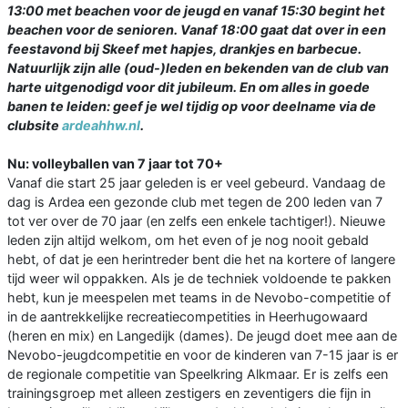
13:00 met beachen voor de jeugd en vanaf 15:30 begint het
beachen voor de senioren. Vanaf 18:00 gaat dat over in een
feestavond bij Skeef met hapjes, drankjes en barbecue.
Natuurlijk zijn alle (oud-)leden en bekenden van de club van
harte uitgenodigd voor dit jubileum. En om alles in goede
banen te leiden: geef je wel tijdig op voor deelname via de
clubsite
ardeahhw.nl
.
Nu: volleyballen van 7 jaar tot 70+
Vanaf die start 25 jaar geleden is er veel gebeurd. Vandaag de
dag is Ardea een gezonde club met tegen de 200 leden van 7
tot ver over de 70 jaar (en zelfs een enkele tachtiger!). Nieuwe
leden zijn altijd welkom, om het even of je nog nooit gebald
hebt, of dat je een herintreder bent die het na kortere of langere
tijd weer wil oppakken. Als je de techniek voldoende te pakken
hebt, kun je meespelen met teams in de Nevobo-competitie of
in de aantrekkelijke recreatiecompetities in Heerhugowaard
(heren en mix) en Langedijk (dames). De jeugd doet mee aan de
Nevobo-jeugdcompetitie en voor de kinderen van 7-15 jaar is er
de regionale competitie van Speelkring Alkmaar. Er is zelfs een
trainingsgroep met alleen zestigers en zeventigers die fijn in