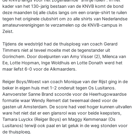
kader van het 130-jarig bestaan van de KNVB komt de bond
deze maanden bij alle clubs langs om een oranje-shirt te ruilen
tegen het originele clubshirt om zo alle shirts van Nederlandse
amateurverenigingen te verzamelen op de KNVB-campus in
Zeist.
Tijdens de wedstrijd had de thuisploeg van coach Gerard
Timmers niet al teveel moeite met de tegenstander uit
Gorinchem. Door doelpunten van Amy Visser (2), Milenca van
Ee, Lotte Hopman, Inge Woldhuis en Lotte Donath werd het
maar liefst 6-0 voor de Alkmaarders.
Reiger Boys/Woest van coach Monique van der Rijst ging in de
beker in eigen huis met 1-2 onderuit tegen Os Lusitanos.
Aanvoerster Sanne Brand scoorde voor de Heerhugowaardse
formatie waar Wendy Remert dat tweemaal deed voor de
gasten uit Amsterdam. De score had veel hoger kunnen uitvallen
ware het niet dat er een glansrol was voor beide keepsters,
Tamara Luyckx (Reiger Boys) en Maggy Kemmenaar (Os
Lusitanos) terwijl ook paal en lat geluk in de weg stonden voor
de thuisploeg.