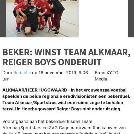
Vorige
V
BEKER: WINST TEAM ALKMAAR,
REIGER BOYS ONDERUIT
Door
Redactie
op
16 november 2019, 9:06
Bron: XYTO
uur
Media
ALKMAAR/HEERHUGOWAARD - In het vrouwenzaalvoetbal
speelden de beide regionale eredivisionisten een bekerduel.
Team Alkmaar/Sportstras wist een ruime zege te behalen
terwijl in Heerhugowaard Reiger Boys nipt onderuit ging.
Voorafgaand aan het bekerduel tussen Team
Alkmaar/Sportstars en ZVG Cagemax kwam Ron kauwen van
de KNVB langs voor het zogenaamde "shirtje ruilen". In het