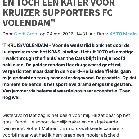
EN TOCH EEN KATER VOOR
KRUIZER SUPPORTERS FC
VOLENDAM"
Door
Gerrit Groot
op
24 mei 2026, 14:31 uur
Bron:
XYTO Media
'T KRUIS/VOLENDAM - Voor de wedstrijd klonk het door de
luidsprekers van het KRAS-stadion. Het uit 1970 afkomstige
‘I walk through the fields’ van the Cats blijft in mijn hoofd
naklinken. De polder rondom Heerhugowaard geeft mij
vergezichten maar daar in de Noord-Hollandse ‘fields’ gaan
mijn gedachten terug naar zaterdagavond. Degradatie. Op dat
moment beleefde ik het sportieve drama enigszins gelaten.
Van jammer via helemaal waardeloos naar acceptatie. Toen
nog wel.
Gisteravond laat zag ik het beeld voor mij. Hij zat daar op het
gras. Kapot. Je scoort de gelijkmaker en de afgekeurde
‘winnende’. Robert Muhren. Zijn indrukwekkende carrière is
voorbij maar wat had ik hem graag een mooier afscheid