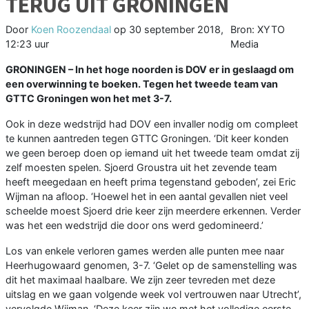
TERUG UIT GRONINGEN
Door
Koen Roozendaal
op
30 september 2018,
Bron: XYTO
12:23 uur
Media
GRONINGEN –
In het hoge noorden is DOV er in geslaagd om
een overwinning te boeken. Tegen het tweede team van
GTTC Groningen won het met 3-7.
Ook in deze wedstrijd had DOV een invaller nodig om compleet
te kunnen aantreden tegen GTTC Groningen. ‘Dit keer konden
we geen beroep doen op iemand uit het tweede team omdat zij
zelf moesten spelen. Sjoerd Groustra uit het zevende team
heeft meegedaan en heeft prima tegenstand geboden’, zei Eric
Wijman na afloop. ‘Hoewel het in een aantal gevallen niet veel
scheelde moest Sjoerd drie keer zijn meerdere erkennen. Verder
was het een wedstrijd die door ons werd gedomineerd.’
Los van enkele verloren games werden alle punten mee naar
Heerhugowaard genomen, 3-7. ‘Gelet op de samenstelling was
dit het maximaal haalbare. We zijn zeer tevreden met deze
uitslag en we gaan volgende week vol vertrouwen naar Utrecht’,
vervolgde Wijman. ‘Deze keer zijn we met het volledige eerste