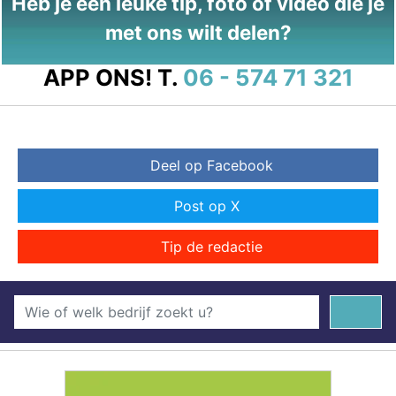
Heb je een leuke tip, foto of video die je
met ons wilt delen?
APP ONS!
T.
06 - 574 71 321
Deel op Facebook
Post op X
Tip de redactie