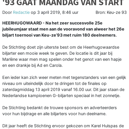
'93 GAAT MAANDAG VAN START
Door
Redactie
op
3 april 2019, 8:46 uur
Bron: Keu-ze 93
HEERHUGOWAARD - Na het zeer succesvolle 25e
jubileumjaar staat men aan de vooravond van alweer het 26e
biljart toernooi van Keu-ze’93 met ruim 180 deelnemers.
De Stichting doet zijn uiterste best om de Heerhugowaardse
biljarter een mooie week te geven. De locatie is dit jaar bij
Marlène waar men mag spelen onder het genot van een hapje
en een drankje bij Ad en Carola.
Een ieder kan zich weer meten met tegenstanders van een gelijk
niveau om uiteindelijk door te dringen tot de finales op
zaterdagmiddag 13 april 2019 vanaf 16.00 uur. Dit jaar staan de
Nederlandse kampioenen G-biljarten speciaal in het zonnetje.
De Stichting bedankt de trouwe sponsors en adverteerders
voor hun bijdrage en alle biljarters voor hun deelname.
Dit jaar heeft de Stichting ervoor gekozen om Karel Hulspas de