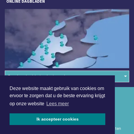
ONLINE DAGBLADEN
Overige dagbladen in de regio
Deze website maakt gebruik van cookies om
Algemene voorwaarden
ervoor te zorgen dat u de beste ervaring krijgt
op onze website
Lees meer
Disclaimer
Privacy Statement
Ik accepteer cookies
Copyright (c) 2026 | Heerhugowaardsdagblad.nl - Alle rechten