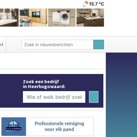
15.7 ℃
ct
Zoek een bedrijf
in Heerhugowaard: