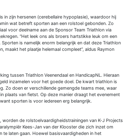
 in zijn hersenen (cerebellaire hypoplasie), waardoor hij
amin wat betreft sporten aan een rolstoel gebonden. Zo
ciaal voor deelname aan de Sponsor Team Triathlon via
regen. “Het leek ons als broers hartstikke leuk om een
 Sporten is namelijk enorm belangrijk en dat deze Triathlon
en, maakt het plaatje helemaal compleet”, aldus Raymon
king tussen Triathlon Veenendaal en HandicapNL. Hieraan
eld inzamelen voor het goede doel. De kwart triathlon is
ng. Zo doen er verschillende gemengde teams mee, waar
n plaats van fietst. Op deze manier draagt het evenement
want sporten is voor iedereen erg belangrijk.
 worden de rolstoelvaardigheidstrainingen van K-J Projects
 Paralympiër Kees-Jan van der Klooster die zich inzet om
en te laten gaan. Hoewel basisvaardigheden in het