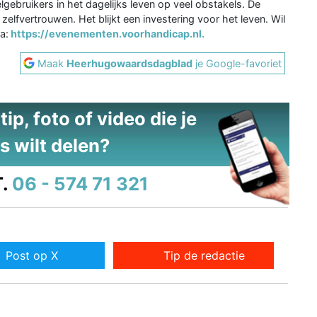
lgebruikers in het dagelijks leven op veel obstakels. De
zelfvertrouwen. Het blijkt een investering voor het leven. Wil
a:
https://evenementen.voorhandicap.nl.
Maak
Heerhugowaardsdagblad
je Google-favoriet
ip, foto of video die je
s wilt delen?
.
06 - 574 71 321
Post op X
Tip de redactie