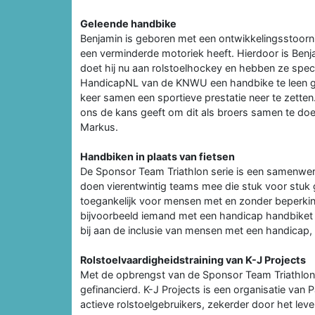
Geleende handbike
Benjamin is geboren met een ontwikkelingsstoornis
een verminderde motoriek heeft. Hierdoor is Benj
doet hij nu aan rolstoelhockey en hebben ze spe
HandicapNL van de KNWU een handbike te leen gek
keer samen een sportieve prestatie neer te zetten.
ons de kans geeft om dit als broers samen te do
Markus.
Handbiken in plaats van fietsen
De Sponsor Team Triathlon serie is een samenwer
doen vierentwintig teams mee die stuk voor stuk g
toegankelijk voor mensen met en zonder beperki
bijvoorbeeld iemand met een handicap handbiket i
bij aan de inclusie van mensen met een handicap, 
Rolstoelvaardigheidstraining van K-J Projects
Met de opbrengst van de Sponsor Team Triathlon,
gefinancierd. K-J Projects is een organisatie van
actieve rolstoelgebruikers, zekerder door het lev