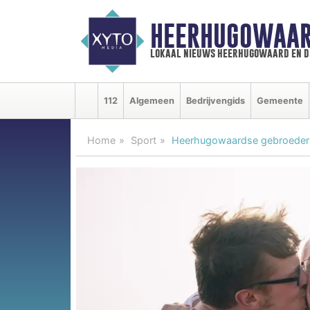
HEERHUGOWAAR
lokaal nieuws heerhugowaard en d
112
Algemeen
Bedrijvengids
Gemeente
Home
Sport
Heerhugowaardse gebroeder