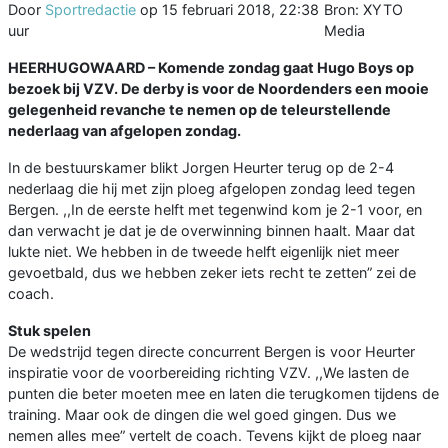
Door
Sportredactie
op
15 februari 2018, 22:38
Bron: XYTO
uur
Media
HEERHUGOWAARD – Komende zondag gaat Hugo Boys op
bezoek bij VZV. De derby is voor de Noordenders een mooie
gelegenheid revanche te nemen op de teleurstellende
nederlaag van afgelopen zondag.
In de bestuurskamer blikt Jorgen Heurter terug op de 2-4
nederlaag die hij met zijn ploeg afgelopen zondag leed tegen
Bergen. ,,In de eerste helft met tegenwind kom je 2-1 voor, en
dan verwacht je dat je de overwinning binnen haalt. Maar dat
lukte niet. We hebben in de tweede helft eigenlijk niet meer
gevoetbald, dus we hebben zeker iets recht te zetten” zei de
coach.
Stuk spelen
De wedstrijd tegen directe concurrent Bergen is voor Heurter
inspiratie voor de voorbereiding richting VZV. ,,We lasten de
punten die beter moeten mee en laten die terugkomen tijdens de
training. Maar ook de dingen die wel goed gingen. Dus we
nemen alles mee” vertelt de coach. Tevens kijkt de ploeg naar