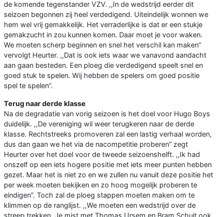
de komende tegenstander VZV. ,,In de wedstrijd eerder dit
seizoen begonnen zij heel verdedigend. Uiteindelijk wonnen we
hem wel vrij gemakkelijk. Het verraderlijke is dat er een stukje
gemakzucht in zou kunnen komen. Daar moet je voor waken.
We moeten scherp beginnen en snel het verschil kan maken”
vervolgt Heurter. ,,Dat is ook iets waar we vanavond aandacht
aan gaan besteden. Een ploeg die verdedigend speelt snel en
goed stuk te spelen. Wij hebben de spelers om goed positie
spel te spelen”.
Terug naar derde klasse
Na de degradatie van vorig seizoen is het doel voor Hugo Boys
duidelijk. ,,De vereniging wil weer terugkeren naar de derde
klasse. Rechtstreeks promoveren zal een lastig verhaal worden,
dus dan gaan we het via de nacompetitie proberen” zegt
Heurter over het doel voor de tweede seizoenshelft. ,,Ik had
onszelf op een iets hogere positie met iets meer punten hebben
gezet. Maar het is niet zo en we zullen nu vanuit deze positie het
per week moeten bekijken en zo hoog mogelijk proberen te
eindigen”. Toch zal de ploeg stappen moeten maken om te
klimmen op de ranglijst. ,,We moeten een wedstrijd over de
streep trekken. Je mist met Thomas Ursem en Bram Schuit ook