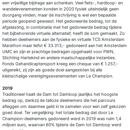
een vrijwillige bijdrage aan schenken. Veel fiets-, hardloop- en
wandelevenementen konden in 2020 fysiek uiteindelijk geen
doorgang vinden, maar de inschrijving is wel een bepaalde
periode geopend geweest. Het gedoneerde bedrag, tot de
afgelasting, in combinatie met het gedoneerde bedrag tijdens
het bijbehorende virtuele alternatief, heeft de som gemaakt. Zo
hebben deelnemers aan de fysieke en virtuele TCS Amsterdam
Marathon maar liefst € 33.313,- gedoneerd aan het Amsterdam
UMC en zijn er prachtige bedragen opgehaald voor PWN,
Stichting Hartekind en andere maatschappelijke instanties.
Fonds Gehandicaptensport kreeg een cheque van € 1.257,-
uitgereikt, zij zijn als goede doel aangesloten bij alle
kleinschalige verenigingsevenementen van Le Champion.
2019
Traditioneel haalt de Dam tot Damloop jaarlijks het hoogste
bedrag op, dankzij de talloze deelnemers die het parcours
afleggen om daarmee geld in te zamelen voor een zelf gekozen
goed doel. Ter vergelijking: het totale bedrag dat door Le
Champion-deelnemers gedoneerd werd in 2019 was ruim 1,4
miljoen euro, waarvan 60% tijdens de Dam tot Damloop werd