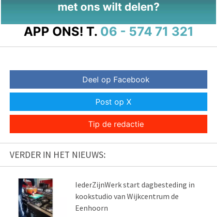
met ons wilt delen?
APP ONS!
T.
06 - 574 71 321
Deel op Facebook
Post op X
Tip de redactie
VERDER IN HET NIEUWS:
IederZijnWerk start dagbesteding in
kookstudio van Wijkcentrum de
Eenhoorn