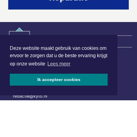
|
Nieuws | Sport | Evenementen
Deze website maakt gebruik van cookies om
ervoor te zorgen dat u de beste ervaring krijgt
op onze website
Lees meer
Hoofdvestiging:
van Benthuizenlaan 1
1701 BZ Heerhugowaard
Ik accepteer cookies
072 8200 600
redactie@xyto.nl
www.xyto.nl
SOCIAL MEDIA