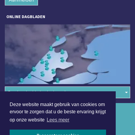
ONLINE DAGBLADEN
Overige dagbladen in de regio
Deze website maakt gebruik van cookies om
Algemene voorwaarden
ervoor te zorgen dat u de beste ervaring krijgt
op onze website
Lees meer
Disclaimer
Privacy Statement