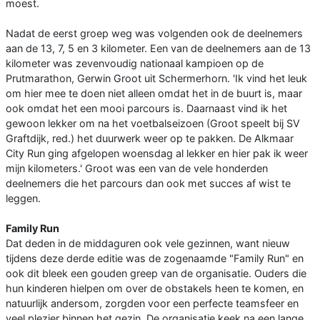
moest.
Nadat de eerst groep weg was volgenden ook de deelnemers
aan de 13, 7, 5 en 3 kilometer. Een van de deelnemers aan de 13
kilometer was zevenvoudig nationaal kampioen op de
Prutmarathon, Gerwin Groot uit Schermerhorn. 'Ik vind het leuk
om hier mee te doen niet alleen omdat het in de buurt is, maar
ook omdat het een mooi parcours is. Daarnaast vind ik het
gewoon lekker om na het voetbalseizoen (Groot speelt bij SV
Graftdijk, red.) het duurwerk weer op te pakken. De Alkmaar
City Run ging afgelopen woensdag al lekker en hier pak ik weer
mijn kilometers.' Groot was een van de vele honderden
deelnemers die het parcours dan ook met succes af wist te
leggen.
Family Run
Dat deden in de middaguren ook vele gezinnen, want nieuw
tijdens deze derde editie was de zogenaamde "Family Run" en
ook dit bleek een gouden greep van de organisatie. Ouders die
hun kinderen hielpen om over de obstakels heen te komen, en
natuurlijk andersom, zorgden voor een perfecte teamsfeer en
veel plezier binnen het gezin. De organisatie keek na een lange