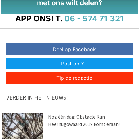
met ons wilt delen?
APP ONS!
T.
06 - 574 71 321
Deel op Facebook
Post op X
Tip de redactie
VERDER IN HET NIEUWS:
Nog één dag: Obstacle Run
Heerhugowaard 2019 komt eraan!