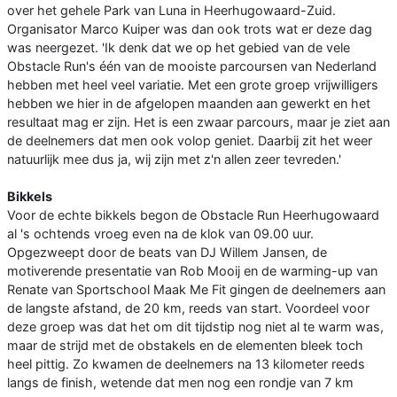
over het gehele Park van Luna in Heerhugowaard-Zuid.
Organisator Marco Kuiper was dan ook trots wat er deze dag
was neergezet. 'Ik denk dat we op het gebied van de vele
Obstacle Run's één van de mooiste parcoursen van Nederland
hebben met heel veel variatie. Met een grote groep vrijwilligers
hebben we hier in de afgelopen maanden aan gewerkt en het
resultaat mag er zijn. Het is een zwaar parcours, maar je ziet aan
de deelnemers dat men ook volop geniet. Daarbij zit het weer
natuurlijk mee dus ja, wij zijn met z'n allen zeer tevreden.'
Bikkels
Voor de echte bikkels begon de Obstacle Run Heerhugowaard
al 's ochtends vroeg even na de klok van 09.00 uur.
Opgezweept door de beats van DJ Willem Jansen, de
motiverende presentatie van Rob Mooij en de warming-up van
Renate van Sportschool Maak Me Fit gingen de deelnemers aan
de langste afstand, de 20 km, reeds van start. Voordeel voor
deze groep was dat het om dit tijdstip nog niet al te warm was,
maar de strijd met de obstakels en de elementen bleek toch
heel pittig. Zo kwamen de deelnemers na 13 kilometer reeds
langs de finish, wetende dat men nog een rondje van 7 km