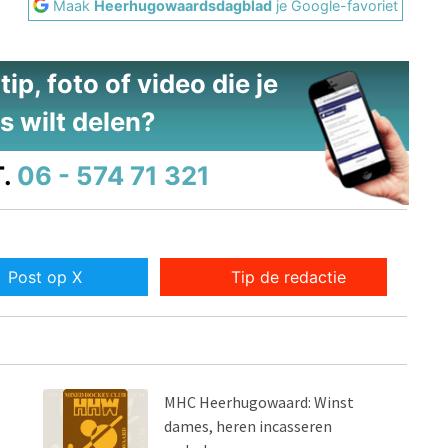
Maak
Heerhugowaardsdagblad
je Google-favoriet
ip, foto of video die je
s wilt delen?
.
06 - 574 71 321
Post op X
Tip de redactie
MHC Heerhugowaard: Winst
dames, heren incasseren