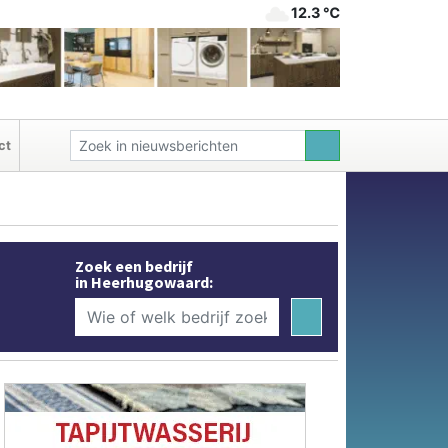
12.3 ℃
ct
Zoek een bedrijf
in Heerhugowaard: