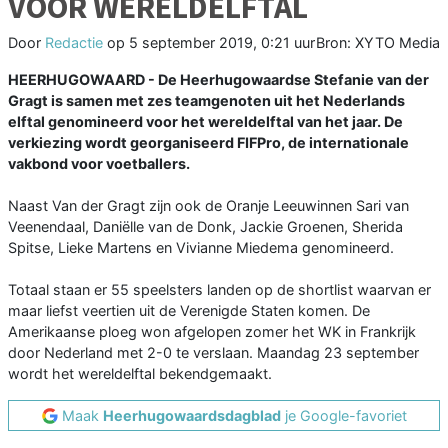
VOOR WERELDELFTAL
Door
Redactie
op
5 september 2019, 0:21 uur
Bron: XYTO Media
HEERHUGOWAARD - De Heerhugowaardse Stefanie van der
Gragt is samen met zes teamgenoten uit het Nederlands
elftal genomineerd voor het wereldelftal van het jaar. De
verkiezing wordt georganiseerd FIFPro, de internationale
vakbond voor voetballers.
Naast Van der Gragt zijn ook de Oranje Leeuwinnen Sari van
Veenendaal, Daniëlle van de Donk, Jackie Groenen, Sherida
Spitse, Lieke Martens en Vivianne Miedema genomineerd.
Totaal staan er 55 speelsters landen op de shortlist waarvan er
maar liefst veertien uit de Verenigde Staten komen. De
Amerikaanse ploeg won afgelopen zomer het WK in Frankrijk
door Nederland met 2-0 te verslaan. Maandag 23 september
wordt het wereldelftal bekendgemaakt.
Maak
Heerhugowaardsdagblad
je Google-favoriet