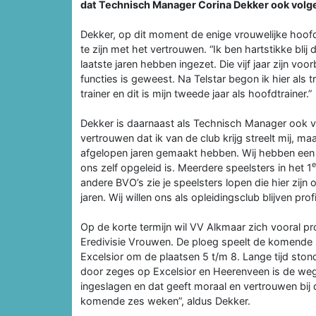
dat Technisch Manager Corina Dekker ook volgend
Dekker, op dit moment de enige vrouwelijke hoofdt
te zijn met het vertrouwen. “Ik ben hartstikke bli
laatste jaren hebben ingezet. Die vijf jaar zijn v
functies is geweest. Na Telstar begon ik hier als 
trainer en dit is mijn tweede jaar als hoofdtrainer.”
Dekker is daarnaast als Technisch Manager ook v
vertrouwen dat ik van de club krijg streelt mij, m
afgelopen jaren gemaakt hebben. Wij hebben een 
e
ons zelf opgeleid is. Meerdere speelsters in het 1
andere BVO’s zie je speelsters lopen die hier zijn
jaren. Wij willen ons als opleidingsclub blijven profi
Op de korte termijn wil VV Alkmaar zich vooral pr
Eredivisie Vrouwen. De ploeg speelt de komende
Excelsior om de plaatsen 5 t/m 8. Lange tijd ston
door zeges op Excelsior en Heerenveen is de we
ingeslagen en dat geeft moraal en vertrouwen bij d
komende zes weken”, aldus Dekker.