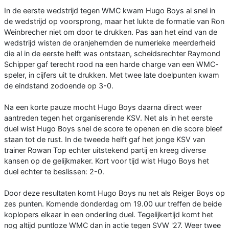
In de eerste wedstrijd tegen WMC kwam Hugo Boys al snel in
de wedstrijd op voorsprong, maar het lukte de formatie van Ron
Weinbrecher niet om door te drukken. Pas aan het eind van de
wedstrijd wisten de oranjehemden de numerieke meerderheid
die al in de eerste helft was ontstaan, scheidsrechter Raymond
Schipper gaf terecht rood na een harde charge van een WMC-
speler, in cijfers uit te drukken. Met twee late doelpunten kwam
de eindstand zodoende op 3-0.
Na een korte pauze mocht Hugo Boys daarna direct weer
aantreden tegen het organiserende KSV. Net als in het eerste
duel wist Hugo Boys snel de score te openen en die score bleef
staan tot de rust. In de tweede helft gaf het jonge KSV van
trainer Rowan Top echter uitstekend partij en kreeg diverse
kansen op de gelijkmaker. Kort voor tijd wist Hugo Boys het
duel echter te beslissen: 2-0.
Door deze resultaten komt Hugo Boys nu net als Reiger Boys op
zes punten. Komende donderdag om 19.00 uur treffen de beide
koplopers elkaar in een onderling duel. Tegelijkertijd komt het
nog altijd puntloze WMC dan in actie tegen SVW '27. Weer twee